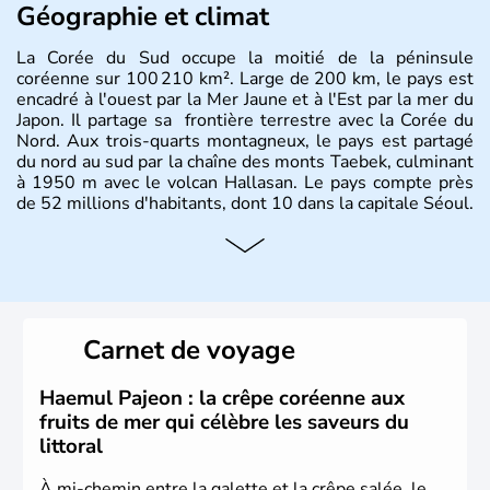
Géographie et climat
La Corée du Sud occupe la moitié de la péninsule
coréenne sur 100 210 km². Large de 200 km, le pays est
encadré à l'ouest par la Mer Jaune et à l'Est par la mer du
Japon. Il partage sa frontière terrestre avec la Corée du
Nord. Aux trois-quarts montagneux, le pays est partagé
du nord au sud par la chaîne des monts Taebek, culminant
à 1950 m avec le volcan Hallasan. Le pays compte près
de 52 millions d'habitants, dont 10 dans la capitale Séoul.
Histoire et administration
La
Corée du Sud
est un pays de l’
Asie de l’Es
t composé
de vingt provinces. Outre sa capitale
Séoul
, Ulsan et
Pusan sont deux autres villes majeures du pays. Le
Carnet de voyage
christianisme et le bouddhisme en sont les deux
principales religions. Ce pays partage sa culture avec la
Corée du Nord
. Les Jeux Olympiques s’y sont déroulés en
Haemul Pajeon : la crêpe coréenne aux
1988, de même que la Coupe du Monde de football en
fruits de mer qui célèbre les saveurs du
2002, en collaboration avec le Japon.
littoral
À mi-chemin entre la galette et la crêpe salée, le