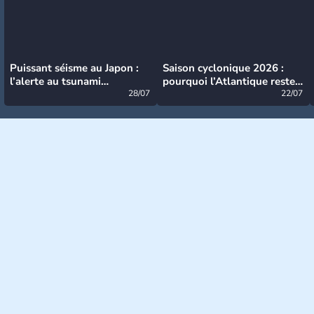
Puissant séisme au Japon :
Saison cyclonique 2026 :
l’alerte au tsunami
pourquoi l’Atlantique reste
désormais levée
28/07
très calme à ce stade ?
22/07