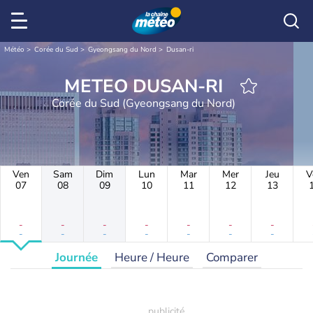
Météo
Corée du Sud
Gyeongsang du Nord
Dusan-ri
METEO DUSAN-RI
Corée du Sud (Gyeongsang du Nord)
Ven
Sam
Dim
Lun
Mar
Mer
Jeu
V
07
08
09
10
11
12
13
-
-
-
-
-
-
-
-
-
-
-
-
-
-
Journée
Heure / Heure
Comparer