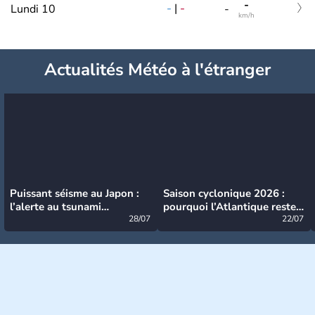
-
-
|
-
Lundi 10
-
km/h
Actualités Météo à l'étranger
Puissant séisme au Japon :
Saison cyclonique 2026 :
l’alerte au tsunami
pourquoi l’Atlantique reste
désormais levée
28/07
très calme à ce stade ?
22/07