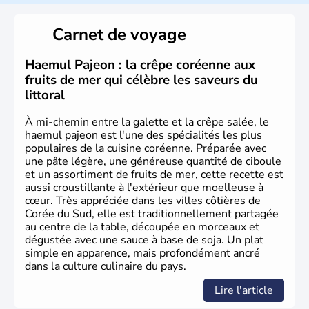
de vingt provinces. Outre sa capitale
Séoul
, Ulsan et
Pusan sont deux autres villes majeures du pays. Le
Carnet de voyage
christianisme et le bouddhisme en sont les deux
principales religions. Ce pays partage sa culture avec la
Corée du Nord
. Les Jeux Olympiques s’y sont déroulés en
Haemul Pajeon : la crêpe coréenne aux
1988, de même que la Coupe du Monde de football en
fruits de mer qui célèbre les saveurs du
2002, en collaboration avec le Japon.
littoral
À mi-chemin entre la galette et la crêpe salée, le
haemul pajeon est l'une des spécialités les plus
populaires de la cuisine coréenne. Préparée avec
une pâte légère, une généreuse quantité de ciboule
et un assortiment de fruits de mer, cette recette est
aussi croustillante à l'extérieur que moelleuse à
cœur. Très appréciée dans les villes côtières de
Corée du Sud, elle est traditionnellement partagée
au centre de la table, découpée en morceaux et
dégustée avec une sauce à base de soja. Un plat
simple en apparence, mais profondément ancré
dans la culture culinaire du pays.
Lire l'article