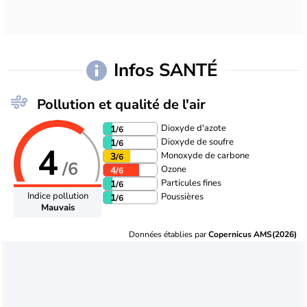
Infos SANTÉ
Pollution et qualité de l'air
Dioxyde d'azote
1
/6
Dioxyde de soufre
1
/6
4
Monoxyde de carbone
3
/6
/6
Ozone
4
/6
Particules fines
1
/6
Indice pollution
Poussières
1
/6
Mauvais
Données établies par
Copernicus AMS(2026)