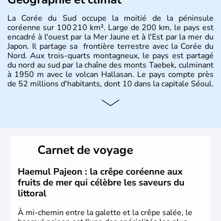
La Corée du Sud occupe la moitié de la péninsule
coréenne sur 100 210 km². Large de 200 km, le pays est
encadré à l'ouest par la Mer Jaune et à l'Est par la mer du
Japon. Il partage sa frontière terrestre avec la Corée du
Nord. Aux trois-quarts montagneux, le pays est partagé
du nord au sud par la chaîne des monts Taebek, culminant
à 1950 m avec le volcan Hallasan. Le pays compte près
de 52 millions d'habitants, dont 10 dans la capitale Séoul.
Histoire et administration
La
Corée du Sud
est un pays de l’
Asie de l’Es
t composé
de vingt provinces. Outre sa capitale
Séoul
, Ulsan et
Pusan sont deux autres villes majeures du pays. Le
Carnet de voyage
christianisme et le bouddhisme en sont les deux
principales religions. Ce pays partage sa culture avec la
Corée du Nord
. Les Jeux Olympiques s’y sont déroulés en
Haemul Pajeon : la crêpe coréenne aux
1988, de même que la Coupe du Monde de football en
fruits de mer qui célèbre les saveurs du
2002, en collaboration avec le Japon.
littoral
À mi-chemin entre la galette et la crêpe salée, le