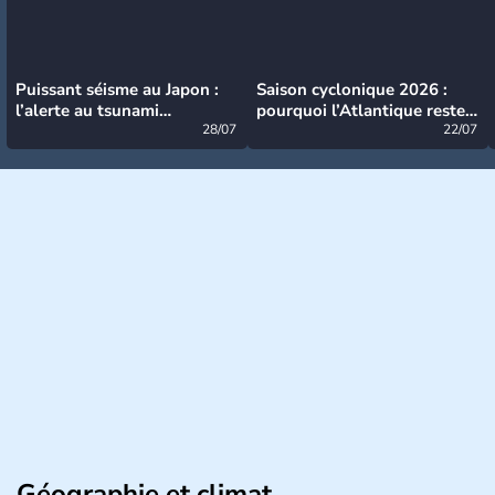
Puissant séisme au Japon :
Saison cyclonique 2026 :
l’alerte au tsunami
pourquoi l’Atlantique reste
désormais levée
28/07
très calme à ce stade ?
22/07
Géographie et climat