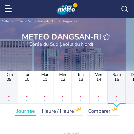
Météo
Corée du Sud
Jeolla du Nord
Dangsan-ri
METEO DANGSAN-RI
Corée du Sud (Jeolla du Nord)
Dim
Lun
Mar
Mer
Jeu
Ven
Sam
D
09
10
11
12
13
14
15
-
-
-
-
-
-
-
-
-
-
-
-
-
-
Journée
Heure / Heure
Comparer