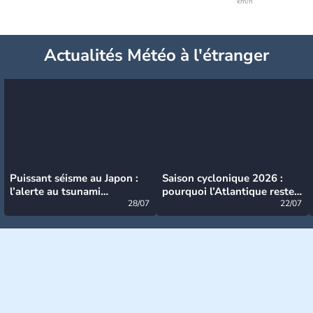
km/h
Actualités Météo à l'étranger
Puissant séisme au Japon :
Saison cyclonique 2026 :
l’alerte au tsunami
pourquoi l’Atlantique reste
désormais levée
28/07
très calme à ce stade ?
22/07