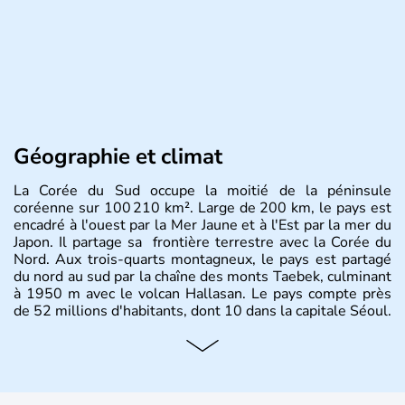
Géographie et climat
La Corée du Sud occupe la moitié de la péninsule
coréenne sur 100 210 km². Large de 200 km, le pays est
encadré à l'ouest par la Mer Jaune et à l'Est par la mer du
Japon. Il partage sa frontière terrestre avec la Corée du
Nord. Aux trois-quarts montagneux, le pays est partagé
du nord au sud par la chaîne des monts Taebek, culminant
à 1950 m avec le volcan Hallasan. Le pays compte près
de 52 millions d'habitants, dont 10 dans la capitale Séoul.
Histoire et administration
La
Corée du Sud
est un pays de l’
Asie de l’Es
t composé
de vingt provinces. Outre sa capitale
Séoul
, Ulsan et