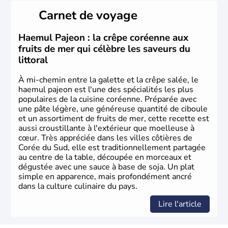
Pusan sont deux autres villes majeures du pays. Le
Carnet de voyage
christianisme et le bouddhisme en sont les deux
principales religions. Ce pays partage sa culture avec la
Corée du Nord
. Les Jeux Olympiques s’y sont déroulés en
Haemul Pajeon : la crêpe coréenne aux
1988, de même que la Coupe du Monde de football en
fruits de mer qui célèbre les saveurs du
2002, en collaboration avec le Japon.
littoral
À mi-chemin entre la galette et la crêpe salée, le
haemul pajeon est l'une des spécialités les plus
populaires de la cuisine coréenne. Préparée avec
une pâte légère, une généreuse quantité de ciboule
et un assortiment de fruits de mer, cette recette est
aussi croustillante à l'extérieur que moelleuse à
cœur. Très appréciée dans les villes côtières de
Corée du Sud, elle est traditionnellement partagée
au centre de la table, découpée en morceaux et
dégustée avec une sauce à base de soja. Un plat
simple en apparence, mais profondément ancré
dans la culture culinaire du pays.
Lire l'article