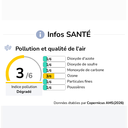
Infos SANTÉ
Pollution et qualité de l'air
Dioxyde d'azote
1
/6
Dioxyde de soufre
1
/6
3
Monoxyde de carbone
1
/6
/6
Ozone
3
/6
Particules fines
1
/6
Indice pollution
Poussières
1
/6
Dégradé
Données établies par
Copernicus AMS(2026)