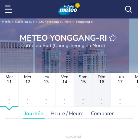
Météo
Corée du Sud
Chungcheong du Nord
Yonggang-ri
METEO YONGGANG-RI
Corée du Sud (Chungcheong du Nord)
Mar
Mer
Jeu
Ven
Sam
Dim
Lun
M
11
12
13
14
15
16
17
-
-
-
-
-
-
-
-
-
-
-
-
-
-
Journée
Heure / Heure
Comparer