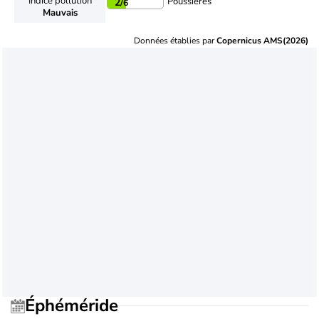
Indice pollution
Poussières
2
/6
Mauvais
Données établies par
Copernicus AMS(2026)
Éphéméride