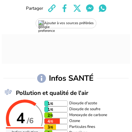
Partager
Ajouter à vos sources préférées
Infos SANTÉ
Pollution et qualité de l'air
Dioxyde d'azote
1
/6
Dioxyde de soufre
1
/6
4
Monoxyde de carbone
2
/6
/6
Ozone
4
/6
Particules fines
3
/6