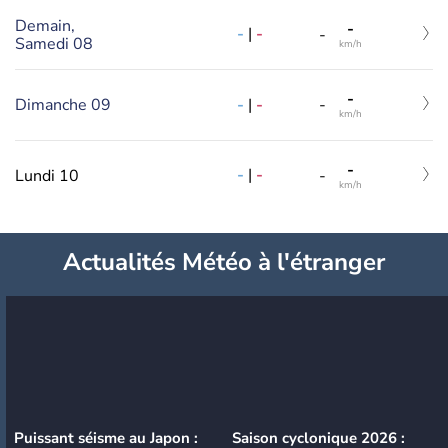
Demain,
-
-
|
-
-
Samedi 08
km/h
-
-
|
-
Dimanche 09
-
km/h
-
-
|
-
Lundi 10
-
km/h
Actualités Météo à l'étranger
Puissant séisme au Japon :
Saison cyclonique 2026 :