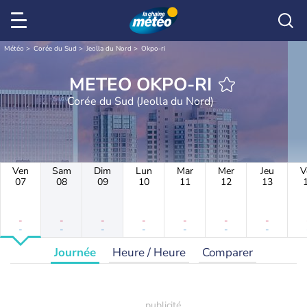
Météo
Corée du Sud
Jeolla du Nord
Okpo-ri
METEO OKPO-RI
Corée du Sud (Jeolla du Nord)
Ven
Sam
Dim
Lun
Mar
Mer
Jeu
V
07
08
09
10
11
12
13
-
-
-
-
-
-
-
-
-
-
-
-
-
-
Journée
Heure / Heure
Comparer