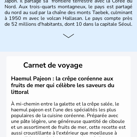
Japon. Il partage sa frontière terrestre avec la Corée du
Nord. Aux trois-quarts montagneux, le pays est partagé
du nord au sud par la chaîne des monts Taebek, culminant
à 1950 m avec le volcan Hallasan. Le pays compte près
de 52 millions d'habitants, dont 10 dans la capitale Séoul.
Histoire et administration
La
Corée du Sud
est un pays de l’
Asie de l’Es
t composé
de vingt provinces. Outre sa capitale
Séoul
, Ulsan et
Pusan sont deux autres villes majeures du pays. Le
Carnet de voyage
christianisme et le bouddhisme en sont les deux
principales religions. Ce pays partage sa culture avec la
Corée du Nord
. Les Jeux Olympiques s’y sont déroulés en
Haemul Pajeon : la crêpe coréenne aux
1988, de même que la Coupe du Monde de football en
fruits de mer qui célèbre les saveurs du
2002, en collaboration avec le Japon.
littoral
À mi-chemin entre la galette et la crêpe salée, le
haemul pajeon est l'une des spécialités les plus
populaires de la cuisine coréenne. Préparée avec
une pâte légère, une généreuse quantité de ciboule
et un assortiment de fruits de mer, cette recette est
aussi croustillante à l'extérieur que moelleuse à