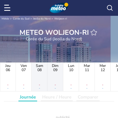
Météo
Corée du Sud
Jeolla du Nord
Woljeon-ri
METEO WOLJEON-RI
Corée du Sud (Jeolla du Nord)
Jeu
Ven
Sam
Dim
Lun
Mar
Mer
J
06
07
08
09
10
11
12
-
-
-
-
-
-
-
-
-
-
-
-
-
-
Journée
Heure / Heure
Comparer