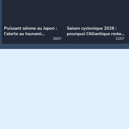
Puissant séisme au Japon :
Saison cyclonique 2026 :
l’alerte au tsunami
pourquoi l’Atlantique reste
désormais levée
28/07
très calme à ce stade ?
22/07