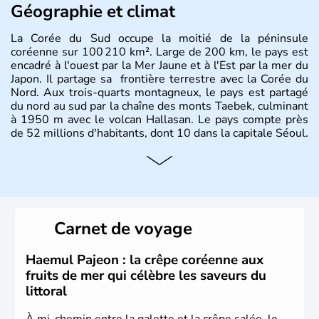
Géographie et climat
La Corée du Sud occupe la moitié de la péninsule
coréenne sur 100 210 km². Large de 200 km, le pays est
encadré à l'ouest par la Mer Jaune et à l'Est par la mer du
Japon. Il partage sa frontière terrestre avec la Corée du
Nord. Aux trois-quarts montagneux, le pays est partagé
du nord au sud par la chaîne des monts Taebek, culminant
à 1950 m avec le volcan Hallasan. Le pays compte près
de 52 millions d'habitants, dont 10 dans la capitale Séoul.
Histoire et administration
La
Corée du Sud
est un pays de l’
Asie de l’Es
t composé
de vingt provinces. Outre sa capitale
Séoul
, Ulsan et
Pusan sont deux autres villes majeures du pays. Le
Carnet de voyage
christianisme et le bouddhisme en sont les deux
principales religions. Ce pays partage sa culture avec la
Corée du Nord
. Les Jeux Olympiques s’y sont déroulés en
Haemul Pajeon : la crêpe coréenne aux
1988, de même que la Coupe du Monde de football en
fruits de mer qui célèbre les saveurs du
2002, en collaboration avec le Japon.
littoral