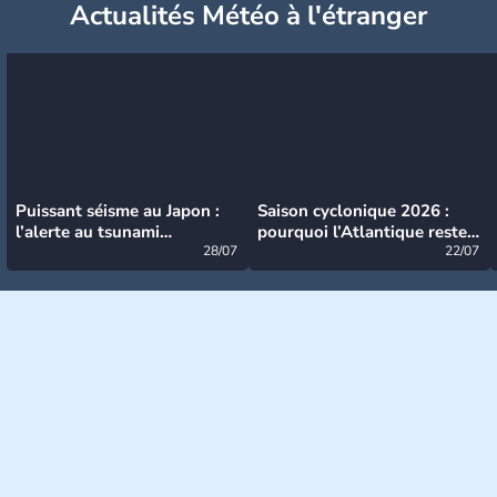
Actualités Météo à l'étranger
Puissant séisme au Japon :
Saison cyclonique 2026 :
l’alerte au tsunami
pourquoi l’Atlantique reste
désormais levée
28/07
très calme à ce stade ?
22/07