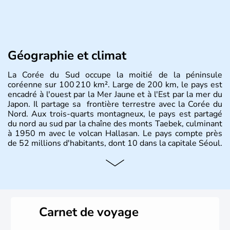
Géographie et climat
La Corée du Sud occupe la moitié de la péninsule
coréenne sur 100 210 km². Large de 200 km, le pays est
encadré à l'ouest par la Mer Jaune et à l'Est par la mer du
Japon. Il partage sa frontière terrestre avec la Corée du
Nord. Aux trois-quarts montagneux, le pays est partagé
du nord au sud par la chaîne des monts Taebek, culminant
à 1950 m avec le volcan Hallasan. Le pays compte près
de 52 millions d'habitants, dont 10 dans la capitale Séoul.
Histoire et administration
La
Corée du Sud
est un pays de l’
Asie de l’Es
t composé
de vingt provinces. Outre sa capitale
Séoul
, Ulsan et
Pusan sont deux autres villes majeures du pays. Le
Carnet de voyage
christianisme et le bouddhisme en sont les deux
principales religions. Ce pays partage sa culture avec la