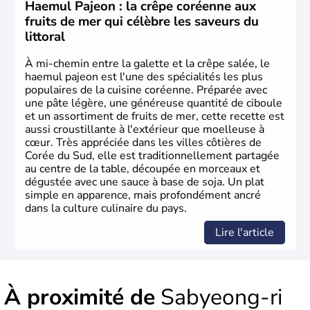
Corée du Nord
. Les Jeux Olympiques s’y sont déroulés en
Haemul Pajeon : la crêpe coréenne aux
1988, de même que la Coupe du Monde de football en
fruits de mer qui célèbre les saveurs du
2002, en collaboration avec le Japon.
littoral
À mi-chemin entre la galette et la crêpe salée, le
haemul pajeon est l'une des spécialités les plus
populaires de la cuisine coréenne. Préparée avec
une pâte légère, une généreuse quantité de ciboule
et un assortiment de fruits de mer, cette recette est
aussi croustillante à l'extérieur que moelleuse à
cœur. Très appréciée dans les villes côtières de
Corée du Sud, elle est traditionnellement partagée
au centre de la table, découpée en morceaux et
dégustée avec une sauce à base de soja. Un plat
simple en apparence, mais profondément ancré
dans la culture culinaire du pays.
Lire l'article
À proximité de
Sabyeong-ri