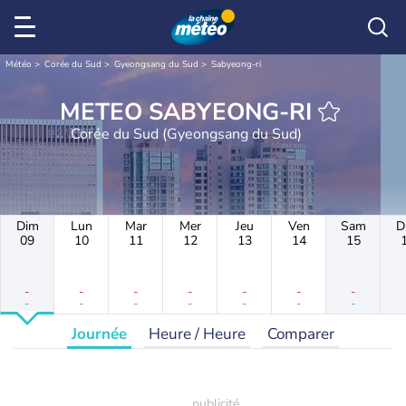
Météo
Corée du Sud
Gyeongsang du Sud
Sabyeong-ri
METEO SABYEONG-RI
Corée du Sud (Gyeongsang du Sud)
Dim
Lun
Mar
Mer
Jeu
Ven
Sam
D
09
10
11
12
13
14
15
-
-
-
-
-
-
-
-
-
-
-
-
-
-
Journée
Heure / Heure
Comparer