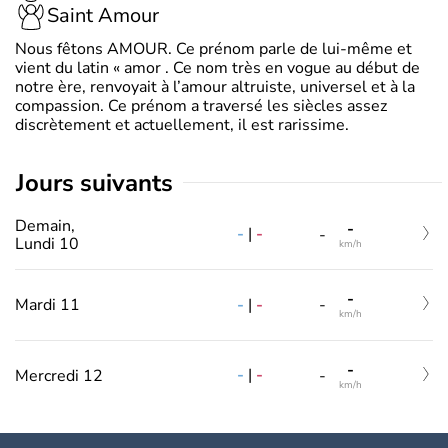
Saint Amour
Nous fêtons AMOUR. Ce prénom parle de lui-même et
vient du latin « amor . Ce nom très en vogue au début de
notre ère, renvoyait à l’amour altruiste, universel et à la
compassion. Ce prénom a traversé les siècles assez
discrètement et actuellement, il est rarissime.
jours suivants
Demain,
-
-
|
-
-
Lundi 10
km/h
-
-
|
-
Mardi 11
-
km/h
-
-
|
-
Mercredi 12
-
km/h