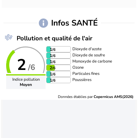
Infos SANTÉ
Pollution et qualité de l'air
Dioxyde d'azote
1
/6
Dioxyde de soufre
1
/6
2
Monoxyde de carbone
1
/6
/6
Ozone
2
/6
Particules fines
1
/6
Indice pollution
Poussières
1
/6
Moyen
Données établies par
Copernicus AMS(2026)