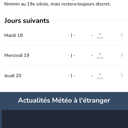
féminin au 19e siècle, mais restera toujours discret.
jours suivants
-
-
|
-
Mardi 18
-
km/h
-
-
|
-
Mercredi 19
-
km/h
-
-
|
-
Jeudi 20
-
km/h
Actualités Météo à l'étranger