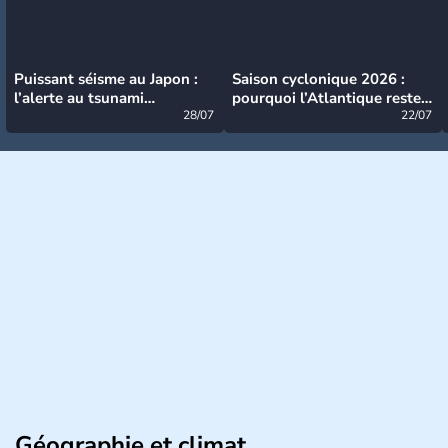
Puissant séisme au Japon :
Saison cyclonique 2026 :
l’alerte au tsunami
pourquoi l’Atlantique reste
désormais levée
28/07
très calme à ce stade ?
22/07
Géographie et climat