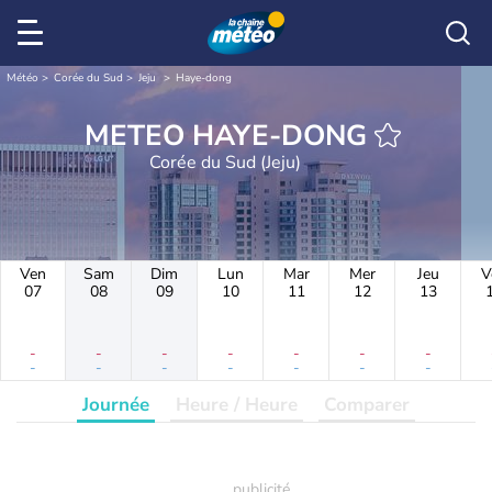
Météo
Corée du Sud
Jeju
Haye-dong
METEO HAYE-DONG
Corée du Sud (Jeju)
Ven
Sam
Dim
Lun
Mar
Mer
Jeu
V
07
08
09
10
11
12
13
-
-
-
-
-
-
-
-
-
-
-
-
-
-
Journée
Heure / Heure
Comparer