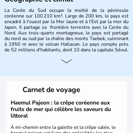
La Corée du Sud occupe la moitié de la péninsule
coréenne sur 100 210 km². Large de 200 km, le pays est
encadré à l'ouest par la Mer Jaune et à l'Est par la mer du
Japon. Il partage sa frontière terrestre avec la Corée du
Nord. Aux trois-quarts montagneux, le pays est partagé
du nord au sud par la chaîne des monts Taebek, culminant
à 1950 m avec le volcan Hallasan. Le pays compte près
de 52 millions d'habitants, dont 10 dans la capitale Séoul.
Histoire et administration
La
Corée du Sud
est un pays de l’
Asie de l’Es
t composé
de vingt provinces. Outre sa capitale
Séoul
, Ulsan et
Pusan sont deux autres villes majeures du pays. Le
Carnet de voyage
christianisme et le bouddhisme en sont les deux
principales religions. Ce pays partage sa culture avec la
Corée du Nord
. Les Jeux Olympiques s’y sont déroulés en
Haemul Pajeon : la crêpe coréenne aux
1988, de même que la Coupe du Monde de football en
fruits de mer qui célèbre les saveurs du
2002, en collaboration avec le Japon.
littoral
À mi-chemin entre la galette et la crêpe salée, le