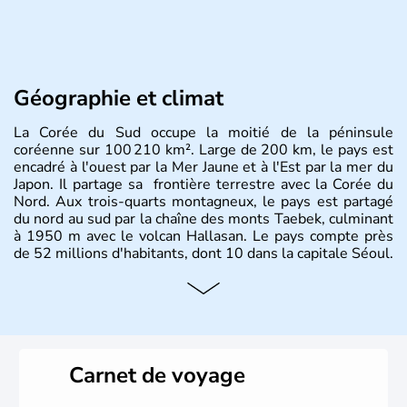
Géographie et climat
La Corée du Sud occupe la moitié de la péninsule
coréenne sur 100 210 km². Large de 200 km, le pays est
encadré à l'ouest par la Mer Jaune et à l'Est par la mer du
Japon. Il partage sa frontière terrestre avec la Corée du
Nord. Aux trois-quarts montagneux, le pays est partagé
du nord au sud par la chaîne des monts Taebek, culminant
à 1950 m avec le volcan Hallasan. Le pays compte près
de 52 millions d'habitants, dont 10 dans la capitale Séoul.
Histoire et administration
La
Corée du Sud
est un pays de l’
Asie de l’Es
t composé
de vingt provinces. Outre sa capitale
Séoul
, Ulsan et
Pusan sont deux autres villes majeures du pays. Le
Carnet de voyage
christianisme et le bouddhisme en sont les deux
principales religions. Ce pays partage sa culture avec la