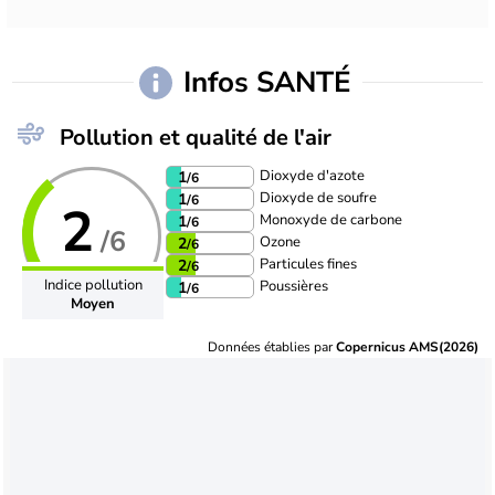
Infos SANTÉ
Pollution et qualité de l'air
Dioxyde d'azote
1
/6
Dioxyde de soufre
1
/6
2
Monoxyde de carbone
1
/6
/6
Ozone
2
/6
Particules fines
2
/6
Indice pollution
Poussières
1
/6
Moyen
Données établies par
Copernicus AMS(2026)