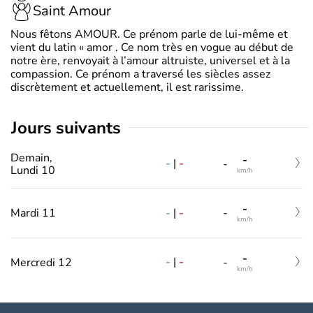
Saint Amour
Nous fêtons AMOUR. Ce prénom parle de lui-même et
vient du latin « amor . Ce nom très en vogue au début de
notre ère, renvoyait à l’amour altruiste, universel et à la
compassion. Ce prénom a traversé les siècles assez
discrètement et actuellement, il est rarissime.
jours suivants
Demain,
-
-
|
-
-
Lundi 10
km/h
-
-
|
-
Mardi 11
-
km/h
-
-
|
-
Mercredi 12
-
km/h