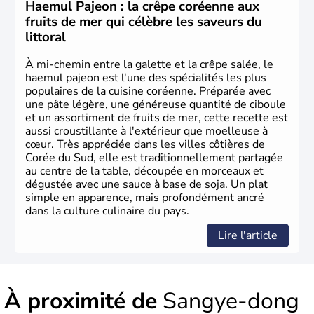
Corée du Nord
. Les Jeux Olympiques s’y sont déroulés en
Haemul Pajeon : la crêpe coréenne aux
1988, de même que la Coupe du Monde de football en
fruits de mer qui célèbre les saveurs du
2002, en collaboration avec le Japon.
littoral
À mi-chemin entre la galette et la crêpe salée, le
haemul pajeon est l'une des spécialités les plus
populaires de la cuisine coréenne. Préparée avec
une pâte légère, une généreuse quantité de ciboule
et un assortiment de fruits de mer, cette recette est
aussi croustillante à l'extérieur que moelleuse à
cœur. Très appréciée dans les villes côtières de
Corée du Sud, elle est traditionnellement partagée
au centre de la table, découpée en morceaux et
dégustée avec une sauce à base de soja. Un plat
simple en apparence, mais profondément ancré
dans la culture culinaire du pays.
Lire l'article
À proximité de
Sangye-dong