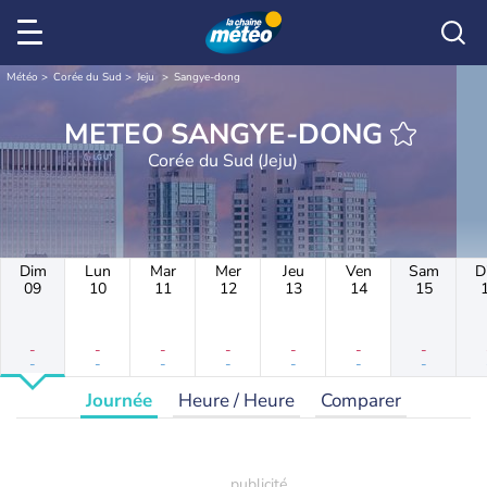
Météo
Corée du Sud
Jeju
Sangye-dong
METEO SANGYE-DONG
Corée du Sud (Jeju)
Dim
Lun
Mar
Mer
Jeu
Ven
Sam
D
09
10
11
12
13
14
15
-
-
-
-
-
-
-
-
-
-
-
-
-
-
Journée
Heure / Heure
Comparer