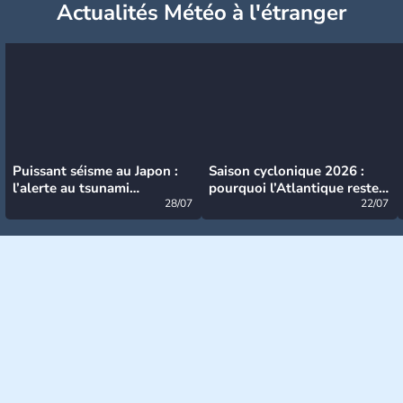
Actualités Météo à l'étranger
Puissant séisme au Japon :
Saison cyclonique 2026 :
l’alerte au tsunami
pourquoi l’Atlantique reste
désormais levée
28/07
très calme à ce stade ?
22/07