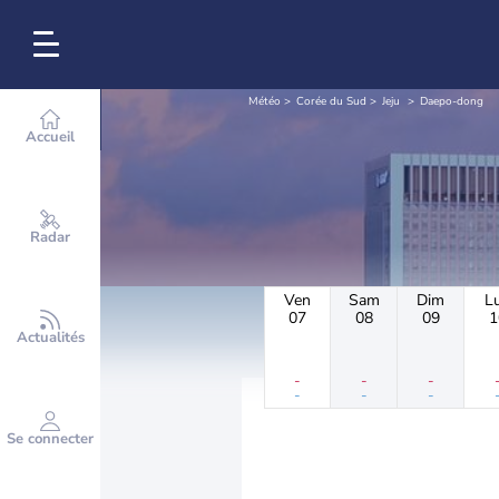
Météo
Corée du Sud
Jeju
Daepo-dong
Accueil
Radar
Ven
Sam
Dim
L
07
08
09
1
Actualités
-
-
-
-
-
-
Se connecter