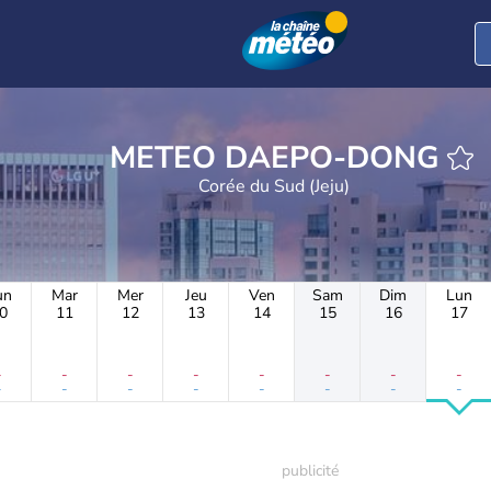
METEO DAEPO-DONG
Corée du Sud (Jeju)
un
Mar
Mer
Jeu
Ven
Sam
Dim
Lun
0
11
12
13
14
15
16
17
-
-
-
-
-
-
-
-
-
-
-
-
-
-
-
-