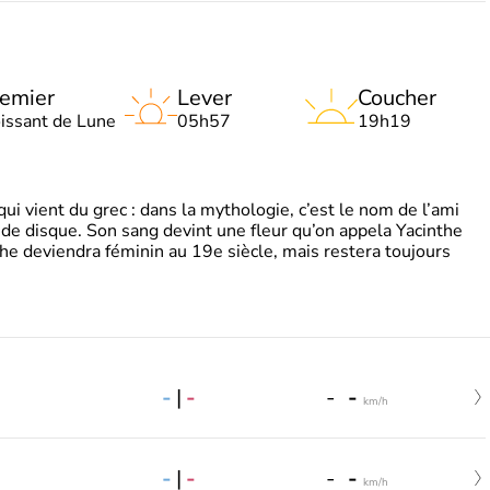
emier
Lever
Coucher
oissant de Lune
05h57
19h19
 vient du grec : dans la mythologie, c’est le nom de l’ami
 de disque. Son sang devint une fleur qu’on appela Yacinthe
he deviendra féminin au 19e siècle, mais restera toujours
-
|
-
-
-
km/h
-
|
-
-
-
km/h