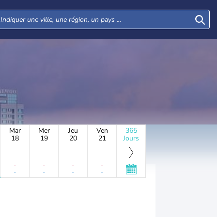
Mar
Mer
Jeu
Ven
365
18
19
20
21
Jours
-
-
-
-
-
-
-
-