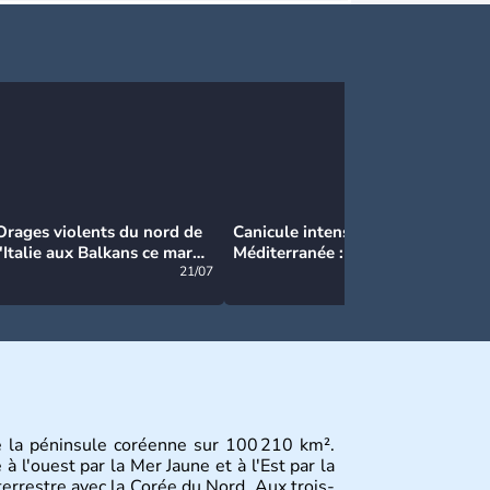
Orages violents du nord de
Canicule intense en
Ca
l'Italie aux Balkans ce mardi
Méditerranée : près de 50°C
Ma
: grosse grêle, violentes
21/07
et des incendies hors de
21/07
rafales et pluies intenses
contrôle en Espagne
e la péninsule coréenne sur 100 210 km².
 l'ouest par la Mer Jaune et à l'Est par la
terrestre avec la Corée du Nord. Aux trois-