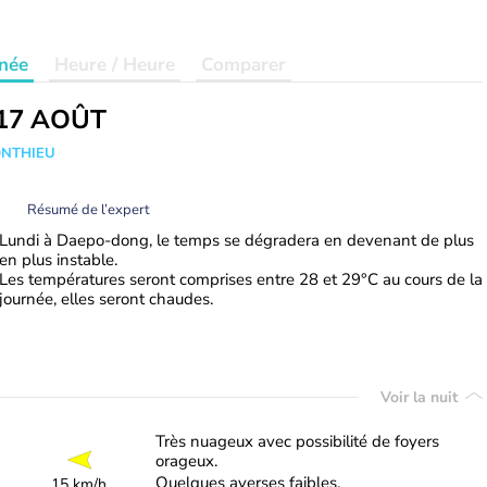
née
Heure / Heure
Comparer
17 AOÛT
ONTHIEU
Résumé de l’expert
Lundi à Daepo-dong, le temps se dégradera en devenant de plus
en plus instable.
Les températures seront comprises entre 28 et 29°C au cours de la
journée, elles seront chaudes.
Voir la nuit
Très nuageux avec possibilité de foyers
orageux.
Quelques averses faibles.
15 km/h