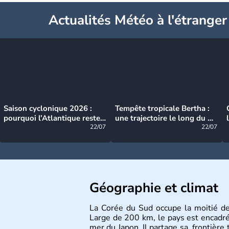
Actualités Météo à l'étranger
Saison cyclonique 2026 :
Tempête tropicale Bertha :
pourquoi l’Atlantique reste
une trajectoire le long du du
très calme à ce stade ?
22/07
littoral américain
22/07
Géographie et climat
La Corée du Sud occupe la moitié d
Large de 200 km, le pays est encadré à
mer du Japon. Il partage sa frontière 