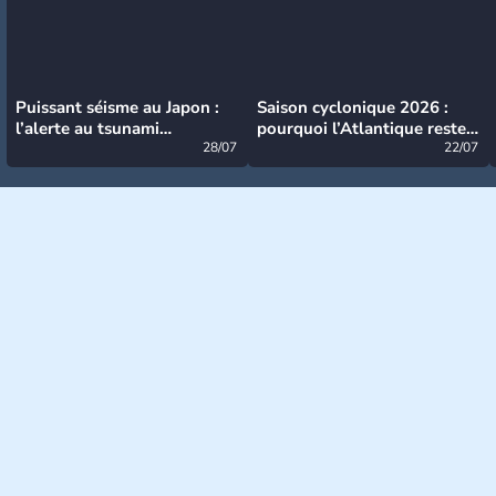
Puissant séisme au Japon :
Saison cyclonique 2026 :
l’alerte au tsunami
pourquoi l’Atlantique reste
désormais levée
28/07
très calme à ce stade ?
22/07