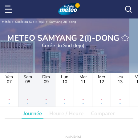
Météo
Corée du Sud
Jeju
Samyang 2(i)-dong
METEO SAMYANG 2(I)-DONG
Corée du Sud (Jeju)
Ven
Sam
Dim
Lun
Mar
Mer
Jeu
V
07
08
09
10
11
12
13
-
-
-
-
-
-
-
-
-
-
-
-
-
-
Journée
Heure / Heure
Comparer