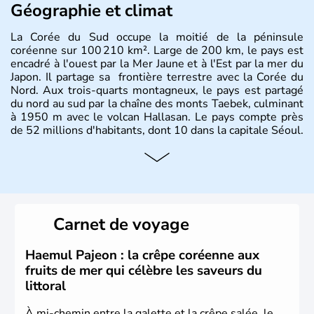
Géographie et climat
La Corée du Sud occupe la moitié de la péninsule
coréenne sur 100 210 km². Large de 200 km, le pays est
encadré à l'ouest par la Mer Jaune et à l'Est par la mer du
Japon. Il partage sa frontière terrestre avec la Corée du
Nord. Aux trois-quarts montagneux, le pays est partagé
du nord au sud par la chaîne des monts Taebek, culminant
à 1950 m avec le volcan Hallasan. Le pays compte près
de 52 millions d'habitants, dont 10 dans la capitale Séoul.
Histoire et administration
La
Corée du Sud
est un pays de l’
Asie de l’Es
t composé
de vingt provinces. Outre sa capitale
Séoul
, Ulsan et
Pusan sont deux autres villes majeures du pays. Le
Carnet de voyage
christianisme et le bouddhisme en sont les deux
principales religions. Ce pays partage sa culture avec la
Corée du Nord
. Les Jeux Olympiques s’y sont déroulés en
Haemul Pajeon : la crêpe coréenne aux
1988, de même que la Coupe du Monde de football en
fruits de mer qui célèbre les saveurs du
2002, en collaboration avec le Japon.
littoral
À mi-chemin entre la galette et la crêpe salée, le