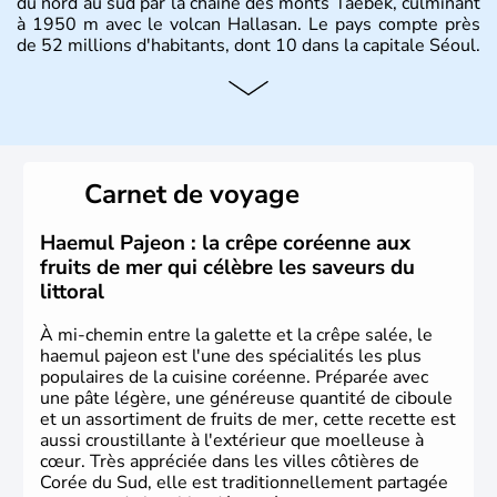
du nord au sud par la chaîne des monts Taebek, culminant
à 1950 m avec le volcan Hallasan. Le pays compte près
de 52 millions d'habitants, dont 10 dans la capitale Séoul.
Histoire et administration
La
Corée du Sud
est un pays de l’
Asie de l’Es
t composé
de vingt provinces. Outre sa capitale
Séoul
, Ulsan et
Pusan sont deux autres villes majeures du pays. Le
Carnet de voyage
christianisme et le bouddhisme en sont les deux
principales religions. Ce pays partage sa culture avec la
Corée du Nord
. Les Jeux Olympiques s’y sont déroulés en
Haemul Pajeon : la crêpe coréenne aux
1988, de même que la Coupe du Monde de football en
fruits de mer qui célèbre les saveurs du
2002, en collaboration avec le Japon.
littoral
À mi-chemin entre la galette et la crêpe salée, le
haemul pajeon est l'une des spécialités les plus
populaires de la cuisine coréenne. Préparée avec
une pâte légère, une généreuse quantité de ciboule
et un assortiment de fruits de mer, cette recette est
aussi croustillante à l'extérieur que moelleuse à
cœur. Très appréciée dans les villes côtières de
Corée du Sud, elle est traditionnellement partagée