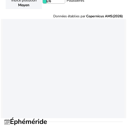
Indice pollution
Poussières
1
/6
Moyen
Données établies par
Copernicus AMS(2026)
Éphéméride