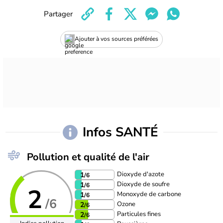
Partager
Ajouter à vos sources préférées
Infos SANTÉ
Pollution et qualité de l'air
Dioxyde d'azote
1
/6
Dioxyde de soufre
1
/6
2
Monoxyde de carbone
1
/6
/6
Ozone
2
/6
Particules fines
2
/6