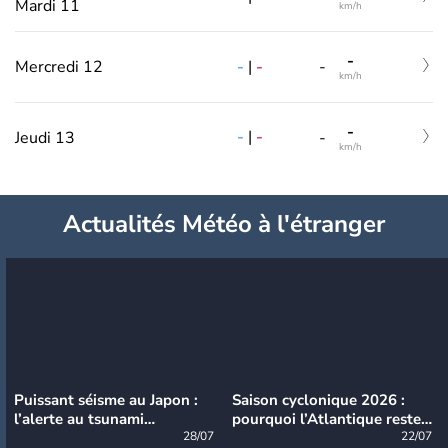
Mardi 11
km/h
-
-
|
-
Mercredi 12
-
km/h
-
-
|
-
Jeudi 13
-
km/h
Actualités Météo à l'étranger
Puissant séisme au Japon :
Saison cyclonique 2026 :
l’alerte au tsunami
pourquoi l’Atlantique reste
désormais levée
28/07
très calme à ce stade ?
22/07