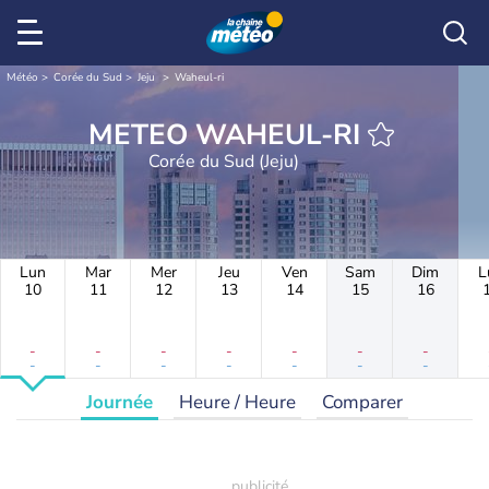
Météo
Corée du Sud
Jeju
Waheul-ri
METEO WAHEUL-RI
Corée du Sud (Jeju)
Lun
Mar
Mer
Jeu
Ven
Sam
Dim
L
10
11
12
13
14
15
16
-
-
-
-
-
-
-
-
-
-
-
-
-
-
Journée
Heure / Heure
Comparer