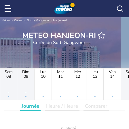
Météo
Corée du Sud
Gangwon
Hanjeon-ri
METEO HANJEON-RI
Corée du Sud (Gangwon)
Sam
Dim
Lun
Mar
Mer
Jeu
Ven
S
08
09
10
11
12
13
14
-
-
-
-
-
-
-
-
-
-
-
-
-
-
Journée
Heure / Heure
Comparer