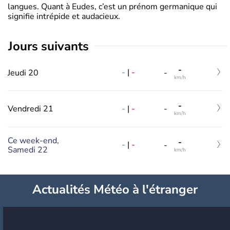
langues. Quant à Eudes, c’est un prénom germanique qui
signifie intrépide et audacieux.
jours suivants
-
-
|
-
Jeudi 20
-
km/h
-
-
|
-
Vendredi 21
-
km/h
Ce week-end,
-
-
|
-
-
Samedi 22
km/h
Actualités Météo à l'étranger