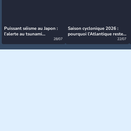
Puissant séisme au Japon :
Saison cyclonique 2026 :
l’alerte au tsunami
pourquoi l’Atlantique reste
désormais levée
28/07
très calme à ce stade ?
22/07