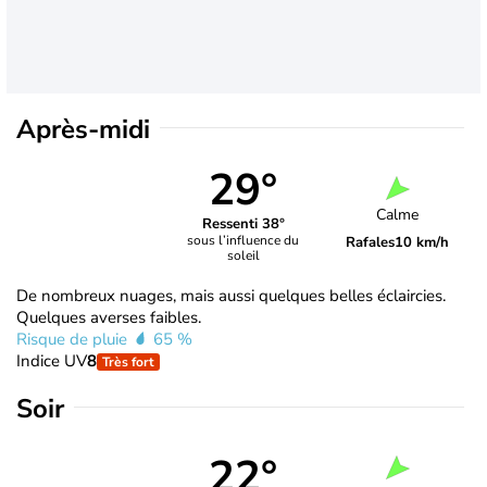
Après-midi
29°
Calme
Ressenti 38°
sous l’influence du
Rafales
10 km/h
soleil
De nombreux nuages, mais aussi quelques belles éclaircies.
Quelques averses faibles.
Risque de pluie
65 %
Indice UV
8
Très fort
Soir
22°