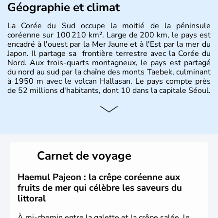
Géographie et climat
La Corée du Sud occupe la moitié de la péninsule
coréenne sur 100 210 km². Large de 200 km, le pays est
encadré à l'ouest par la Mer Jaune et à l'Est par la mer du
Japon. Il partage sa frontière terrestre avec la Corée du
Nord. Aux trois-quarts montagneux, le pays est partagé
du nord au sud par la chaîne des monts Taebek, culminant
à 1950 m avec le volcan Hallasan. Le pays compte près
de 52 millions d'habitants, dont 10 dans la capitale Séoul.
Histoire et administration
La
Corée du Sud
est un pays de l’
Asie de l’Es
t composé
de vingt provinces. Outre sa capitale
Séoul
, Ulsan et
Pusan sont deux autres villes majeures du pays. Le
Carnet de voyage
christianisme et le bouddhisme en sont les deux
principales religions. Ce pays partage sa culture avec la
Corée du Nord
. Les Jeux Olympiques s’y sont déroulés en
Haemul Pajeon : la crêpe coréenne aux
1988, de même que la Coupe du Monde de football en
fruits de mer qui célèbre les saveurs du
2002, en collaboration avec le Japon.
littoral
À mi-chemin entre la galette et la crêpe salée, le