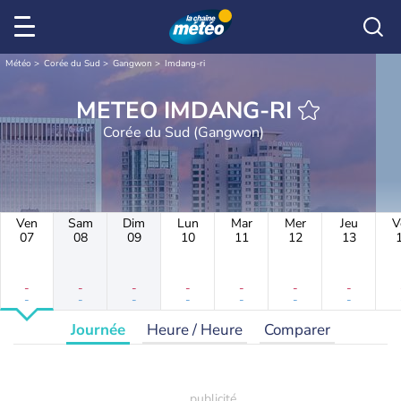
Météo
Corée du Sud
Gangwon
Imdang-ri
METEO IMDANG-RI
Corée du Sud (Gangwon)
Ven
Sam
Dim
Lun
Mar
Mer
Jeu
V
07
08
09
10
11
12
13
-
-
-
-
-
-
-
-
-
-
-
-
-
-
Journée
Heure / Heure
Comparer