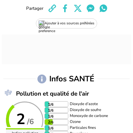
Partager
Ajouter à vos sources préférées
Infos SANTÉ
Pollution et qualité de l'air
Dioxyde d'azote
1
/6
Dioxyde de soufre
1
/6
2
Monoxyde de carbone
1
/6
/6
Ozone
2
/6
Particules fines
1
/6