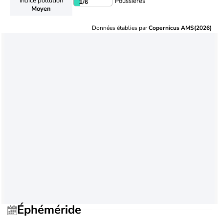
Indice pollution
Poussières
1
/6
Moyen
Données établies par
Copernicus AMS(2026)
Éphéméride