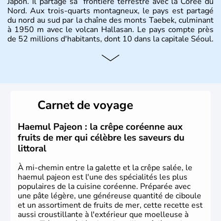
Japon. Il partage sa frontière terrestre avec la Corée du
Nord. Aux trois-quarts montagneux, le pays est partagé
du nord au sud par la chaîne des monts Taebek, culminant
à 1950 m avec le volcan Hallasan. Le pays compte près
de 52 millions d'habitants, dont 10 dans la capitale Séoul.
Histoire et administration
La
Corée du Sud
est un pays de l’
Asie de l’Es
t composé
de vingt provinces. Outre sa capitale
Séoul
, Ulsan et
Pusan sont deux autres villes majeures du pays. Le
Carnet de voyage
christianisme et le bouddhisme en sont les deux
principales religions. Ce pays partage sa culture avec la
Corée du Nord
. Les Jeux Olympiques s’y sont déroulés en
Haemul Pajeon : la crêpe coréenne aux
1988, de même que la Coupe du Monde de football en
fruits de mer qui célèbre les saveurs du
2002, en collaboration avec le Japon.
littoral
À mi-chemin entre la galette et la crêpe salée, le
haemul pajeon est l'une des spécialités les plus
populaires de la cuisine coréenne. Préparée avec
une pâte légère, une généreuse quantité de ciboule
et un assortiment de fruits de mer, cette recette est
aussi croustillante à l'extérieur que moelleuse à