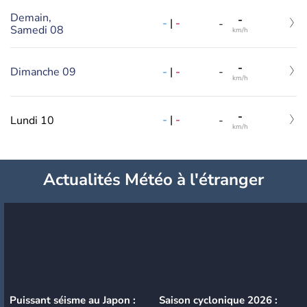
Demain,
-
-
|
-
-
Samedi 08
km/h
-
-
|
-
Dimanche 09
-
km/h
-
-
|
-
Lundi 10
-
km/h
Actualités Météo à l'étranger
Puissant séisme au Japon :
Saison cyclonique 2026 :