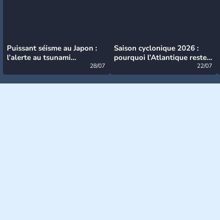
Puissant séisme au Japon :
Saison cyclonique 2026 :
l’alerte au tsunami
pourquoi l’Atlantique reste
désormais levée
28/07
très calme à ce stade ?
22/07