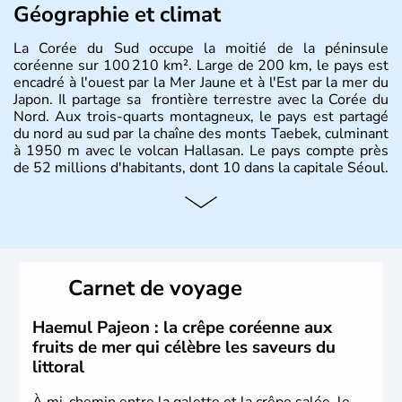
Géographie et climat
La Corée du Sud occupe la moitié de la péninsule
coréenne sur 100 210 km². Large de 200 km, le pays est
encadré à l'ouest par la Mer Jaune et à l'Est par la mer du
Japon. Il partage sa frontière terrestre avec la Corée du
Nord. Aux trois-quarts montagneux, le pays est partagé
du nord au sud par la chaîne des monts Taebek, culminant
à 1950 m avec le volcan Hallasan. Le pays compte près
de 52 millions d'habitants, dont 10 dans la capitale Séoul.
Histoire et administration
La
Corée du Sud
est un pays de l’
Asie de l’Es
t composé
de vingt provinces. Outre sa capitale
Séoul
, Ulsan et
Pusan sont deux autres villes majeures du pays. Le
Carnet de voyage
christianisme et le bouddhisme en sont les deux
principales religions. Ce pays partage sa culture avec la
Corée du Nord
. Les Jeux Olympiques s’y sont déroulés en
Haemul Pajeon : la crêpe coréenne aux
1988, de même que la Coupe du Monde de football en
fruits de mer qui célèbre les saveurs du
2002, en collaboration avec le Japon.
littoral