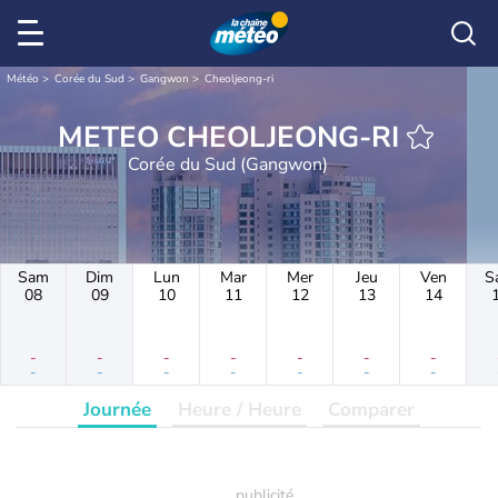
Météo
Corée du Sud
Gangwon
Cheoljeong-ri
METEO CHEOLJEONG-RI
Corée du Sud (Gangwon)
Sam
Dim
Lun
Mar
Mer
Jeu
Ven
S
08
09
10
11
12
13
14
-
-
-
-
-
-
-
-
-
-
-
-
-
-
Journée
Heure / Heure
Comparer