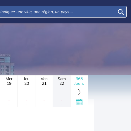
Mer
Jeu
Ven
Sam
365
19
20
21
22
Jours
-
-
-
-
-
-
-
-