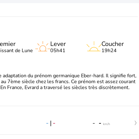
emier
Lever
Coucher
oissant de Lune
05h41
19h24
adaptation du prénom germanique Eber-hard. Il signifie fort,
à au 7ème siècle chez les francs. Ce prénom est assez courant
En France, Evrard a traversé les siècles très discrètement.
-
|
-
-
-
km/h