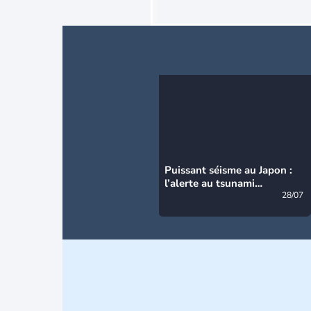
Puissant séisme au Japon :
l’alerte au tsunami
désormais levée
28/07