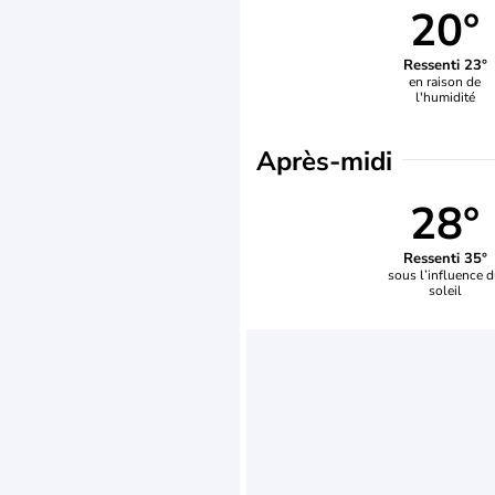
20°
Ressenti 23°
en raison de
l'humidité
Après-midi
28°
Ressenti 35°
sous l’influence 
soleil