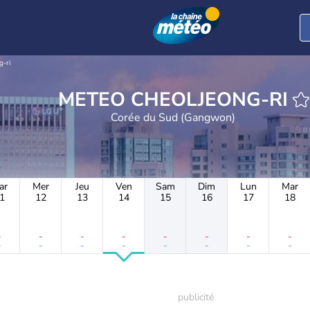
g-ri
METEO CHEOLJEONG-RI
Corée du Sud (Gangwon)
ar
Mer
Jeu
Ven
Sam
Dim
Lun
Mar
1
12
13
14
15
16
17
18
-
-
-
-
-
-
-
-
-
-
-
-
-
-
-
-