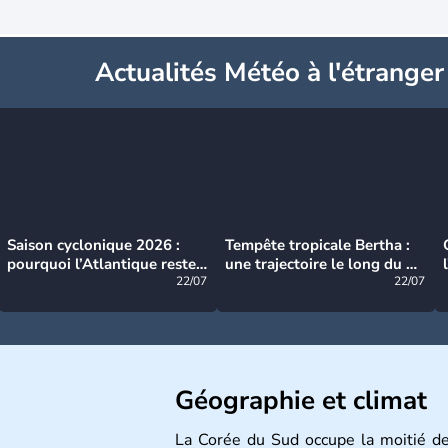
Actualités Météo à l'étranger
Saison cyclonique 2026 :
Tempête tropicale Bertha :
pourquoi l’Atlantique reste
une trajectoire le long du du
très calme à ce stade ?
22/07
littoral américain
22/07
Géographie et climat
La Corée du Sud occupe la moitié d