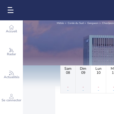
Météo
Corée du Sud
Gangwon
Cheoljeon
Accueil
Radar
Sam
Dim
Lun
M
08
09
10
1
Actualités
-
-
-
-
-
-
Se connecter