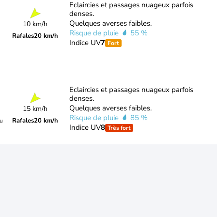
Eclaircies et passages nuageux parfois
denses.
Quelques averses faibles.
10 km/h
Risque de pluie
55 %
Rafales
20 km/h
Indice UV
7
Fort
Eclaircies et passages nuageux parfois
denses.
Quelques averses faibles.
15 km/h
Risque de pluie
85 %
Rafales
20 km/h
du
Indice UV
8
Très fort