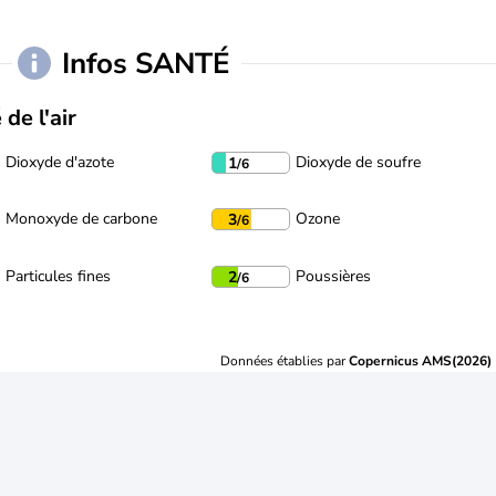
Infos SANTÉ
 de l'air
Dioxyde d'azote
Dioxyde de soufre
1
/6
Monoxyde de carbone
Ozone
3
/6
Particules fines
Poussières
2
/6
Données établies par
Copernicus AMS(2026)