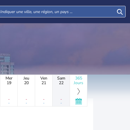
Mer
Jeu
Ven
Sam
365
19
20
21
22
Jours
-
-
-
-
-
-
-
-