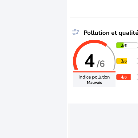
Pollution et qualité
2
/6
4
/6
3
/6
Indice pollution
4
/6
Mauvais