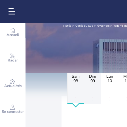
Météo
Corée du Sud
Gyeonggi
Yadong-d
Accueil
Radar
Sam
Dim
Lun
M
08
09
10
1
Actualités
-
-
-
-
-
-
Se connecter