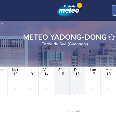
ong
METEO YADONG-DONG
Corée du Sud (Gyeonggi)
ar
Mer
Jeu
Ven
Sam
Dim
Lun
Mar
1
12
13
14
15
16
17
18
-
-
-
-
-
-
-
-
-
-
-
-
-
-
-
-