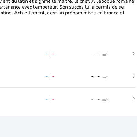
t du latin et signifie le maître, le chef. A l’époque romaine,
partenance avec l’empereur. Son succès lui a permis de se
latine. Actuellement, c’est un prénom mixte en France et
-
|
-
-
-
km/h
-
|
-
-
-
km/h
-
|
-
-
-
km/h