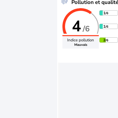
Pollution et qualité
1
/6
4
/6
1
/6
Indice pollution
2
/6
Mauvais