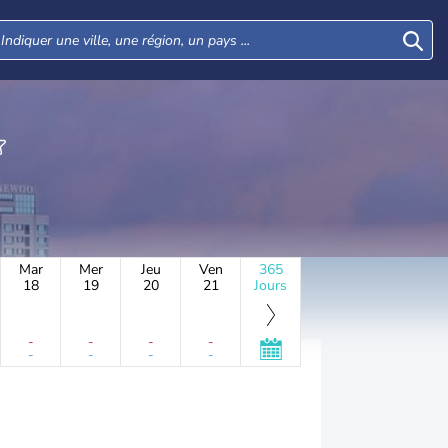
Mar
Mer
Jeu
Ven
365
18
19
20
21
Jours
-
-
-
-
-
-
-
-