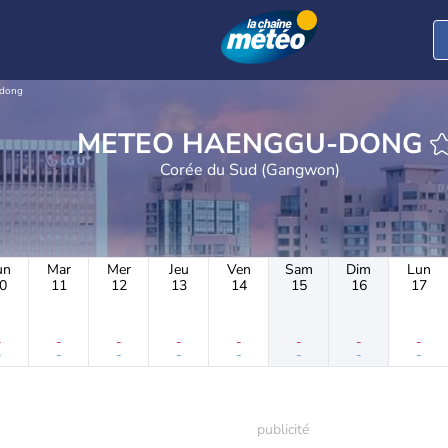
dong
METEO HAENGGU-DONG
Corée du Sud (Gangwon)
un
Mar
Mer
Jeu
Ven
Sam
Dim
Lun
0
11
12
13
14
15
16
17
-
-
-
-
-
-
-
-
-
-
-
-
-
-
-
-