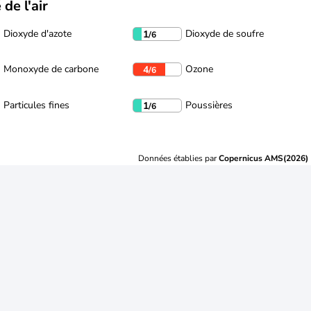
 de l'air
Dioxyde d'azote
Dioxyde de soufre
1
/6
Monoxyde de carbone
Ozone
4
/6
Particules fines
Poussières
1
/6
Données établies par
Copernicus AMS(2026)