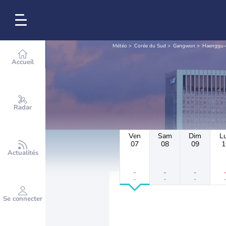
Météo
Corée du Sud
Gangwon
Haenggu-
Accueil
Radar
Ven
Sam
Dim
L
07
08
09
1
Actualités
-
-
-
-
-
-
Se connecter