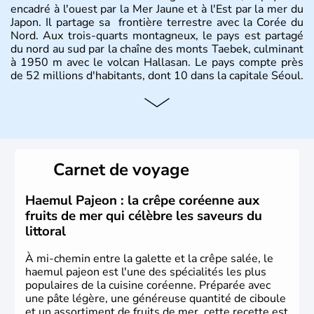
encadré à l'ouest par la Mer Jaune et à l'Est par la mer du
Japon. Il partage sa frontière terrestre avec la Corée du
Nord. Aux trois-quarts montagneux, le pays est partagé
du nord au sud par la chaîne des monts Taebek, culminant
à 1950 m avec le volcan Hallasan. Le pays compte près
de 52 millions d'habitants, dont 10 dans la capitale Séoul.
Histoire et administration
La
Corée du Sud
est un pays de l’
Asie de l’Es
t composé
de vingt provinces. Outre sa capitale
Séoul
, Ulsan et
Pusan sont deux autres villes majeures du pays. Le
Carnet de voyage
christianisme et le bouddhisme en sont les deux
principales religions. Ce pays partage sa culture avec la
Corée du Nord
. Les Jeux Olympiques s’y sont déroulés en
Haemul Pajeon : la crêpe coréenne aux
1988, de même que la Coupe du Monde de football en
fruits de mer qui célèbre les saveurs du
2002, en collaboration avec le Japon.
littoral
À mi-chemin entre la galette et la crêpe salée, le
haemul pajeon est l'une des spécialités les plus
populaires de la cuisine coréenne. Préparée avec
une pâte légère, une généreuse quantité de ciboule
et un assortiment de fruits de mer, cette recette est