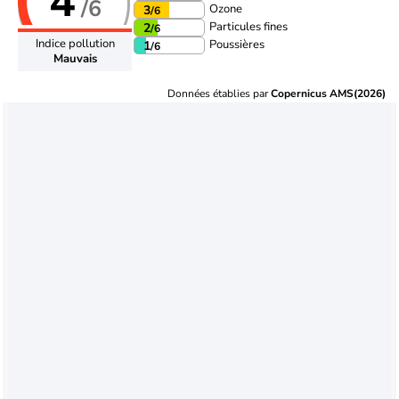
4
/6
Ozone
3
/6
Particules fines
2
/6
Indice pollution
Poussières
1
/6
Mauvais
Données établies par
Copernicus AMS(2026)