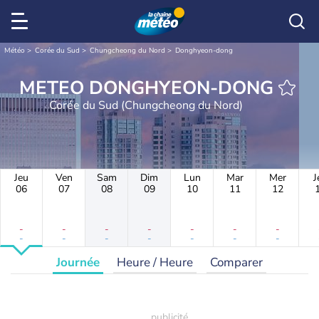
Météo
Corée du Sud
Chungcheong du Nord
Donghyeon-dong
METEO DONGHYEON-DONG
Corée du Sud (Chungcheong du Nord)
Jeu
Ven
Sam
Dim
Lun
Mar
Mer
J
06
07
08
09
10
11
12
-
-
-
-
-
-
-
-
-
-
-
-
-
-
Journée
Heure / Heure
Comparer