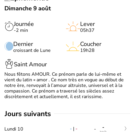
Dimanche 9 août
Journée
Lever
-2 min
05h37
Dernier
Coucher
croissant de Lune
19h28
Saint Amour
Nous fêtons AMOUR. Ce prénom parle de lui-même et
vient du latin « amor . Ce nom très en vogue au début de
notre ère, renvoyait à l’amour altruiste, universel et à la
compassion. Ce prénom a traversé les siècles assez
discrètement et actuellement, il est rarissime.
jours suivants
-
-
|
-
Lundi 10
-
km/h