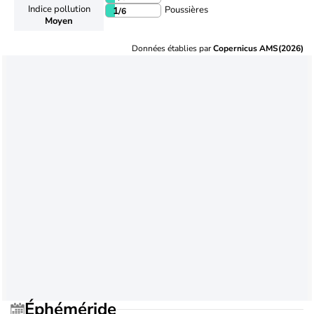
Indice pollution
Poussières
1
/6
Moyen
Données établies par
Copernicus AMS(2026)
Éphéméride