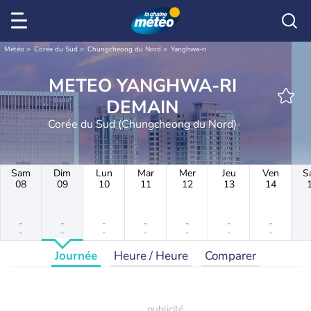
Météo
Corée du Sud
Chungcheong du Nord
Yanghwa-ri
METEO YANGHWA-RI
DEMAIN
Corée du Sud (Chungcheong du Nord)
Sam
Dim
Lun
Mar
Mer
Jeu
Ven
S
08
09
10
11
12
13
14
-
-
-
-
-
-
-
-
-
-
-
-
-
-
Journée
Heure / Heure
Comparer