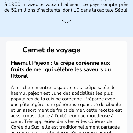
à 1950 m avec le volcan Hallasan. Le pays compte près
de 52 millions d'habitants, dont 10 dans la capitale Séoul.
Histoire et administration
La
Corée du Sud
est un pays de l’
Asie de l’Es
t composé
de vingt provinces. Outre sa capitale
Séoul
, Ulsan et
Pusan sont deux autres villes majeures du pays. Le
Carnet de voyage
christianisme et le bouddhisme en sont les deux
principales religions. Ce pays partage sa culture avec la
Corée du Nord
. Les Jeux Olympiques s’y sont déroulés en
Haemul Pajeon : la crêpe coréenne aux
1988, de même que la Coupe du Monde de football en
fruits de mer qui célèbre les saveurs du
2002, en collaboration avec le Japon.
littoral
À mi-chemin entre la galette et la crêpe salée, le
haemul pajeon est l'une des spécialités les plus
populaires de la cuisine coréenne. Préparée avec
une pâte légère, une généreuse quantité de ciboule
et un assortiment de fruits de mer, cette recette est
aussi croustillante à l'extérieur que moelleuse à
cœur. Très appréciée dans les villes côtières de
Corée du Sud, elle est traditionnellement partagée
au centre de la table, découpée en morceaux et