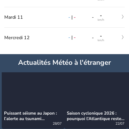
-
-
|
-
Mardi 11
-
km/h
-
-
|
-
Mercredi 12
-
km/h
Actualités Météo à l'étranger
Puissant séisme au Japon :
Saison cyclonique 2026 :
l’alerte au tsunami
pourquoi l’Atlantique reste
désormais levée
28/07
très calme à ce stade ?
22/07