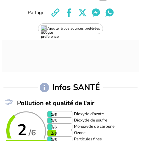
Partager
Ajouter à vos sources préférées
Infos SANTÉ
Pollution et qualité de l'air
Dioxyde d'azote
1
/6
Dioxyde de soufre
1
/6
2
Monoxyde de carbone
1
/6
/6
Ozone
2
/6
Particules fines
1
/6