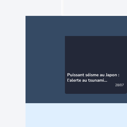
Puissant séisme au Japon :
l’alerte au tsunami
désormais levée
28/07