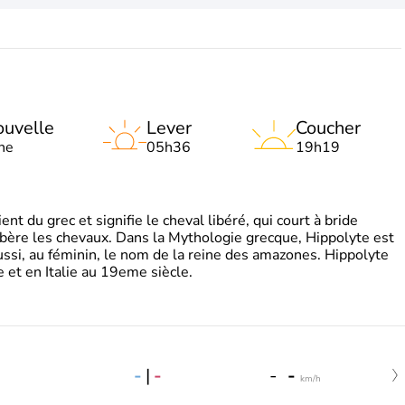
uvelle
Lever
Coucher
ne
05h36
19h19
t du grec et signifie le cheval libéré, qui court à bride
libère les chevaux. Dans la Mythologie grecque, Hippolyte est
aussi, au féminin, le nom de la reine des amazones. Hippolyte
 et en Italie au 19eme siècle.
-
|
-
-
-
km/h