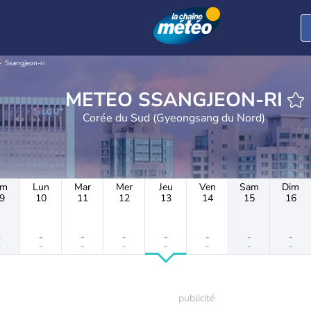
Ssangjeon-ri
METEO SSANGJEON-RI
Corée du Sud (Gyeongsang du Nord)
im
Lun
Mar
Mer
Jeu
Ven
Sam
Dim
9
10
11
12
13
14
15
16
-
-
-
-
-
-
-
-
-
-
-
-
-
-
-
-