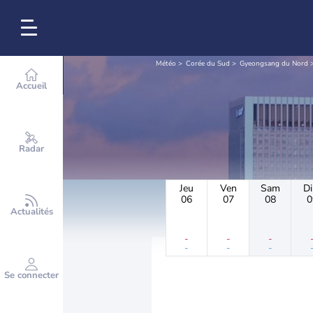
Météo
Corée du Sud
Gyeongsang du Nord
Accueil
Radar
Jeu
Ven
Sam
D
06
07
08
0
Actualités
-
-
-
-
-
-
Se connecter