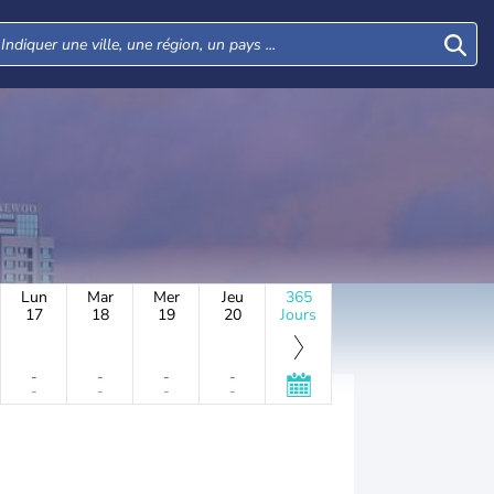
Lun
Mar
Mer
Jeu
365
17
18
19
20
Jours
-
-
-
-
-
-
-
-