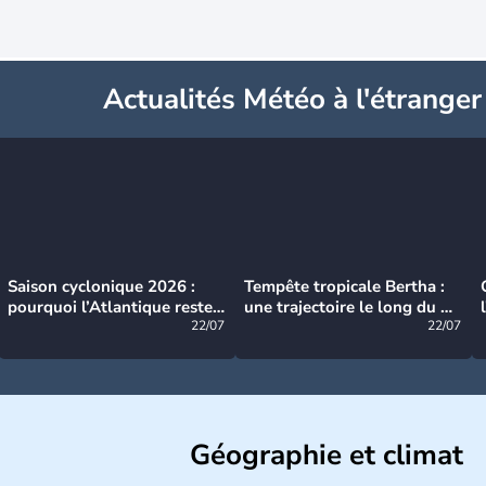
Actualités Météo à l'étranger
Saison cyclonique 2026 :
Tempête tropicale Bertha :
pourquoi l’Atlantique reste
une trajectoire le long du du
très calme à ce stade ?
22/07
littoral américain
22/07
Géographie et climat