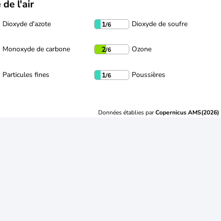
 de l'air
Dioxyde d'azote
Dioxyde de soufre
1
/6
Monoxyde de carbone
Ozone
2
/6
Particules fines
Poussières
1
/6
Données établies par
Copernicus AMS(2026)