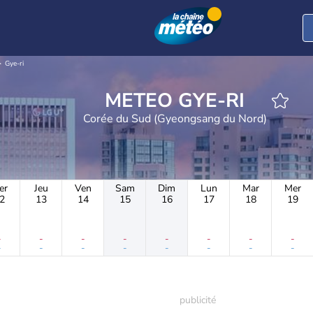
Gye-ri
METEO GYE-RI
Corée du Sud (Gyeongsang du Nord)
er
Jeu
Ven
Sam
Dim
Lun
Mar
Mer
2
13
14
15
16
17
18
19
-
-
-
-
-
-
-
-
-
-
-
-
-
-
-
-