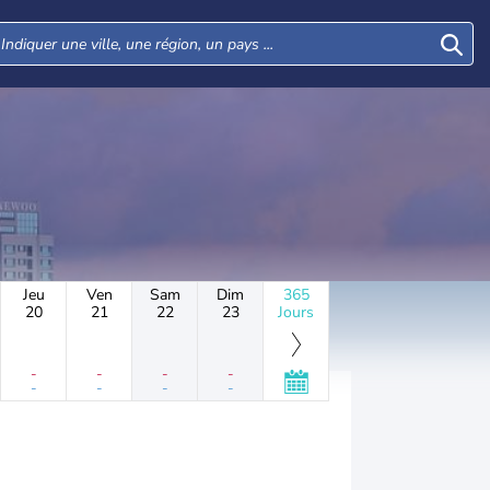
Jeu
Ven
Sam
Dim
365
20
21
22
23
Jours
-
-
-
-
-
-
-
-