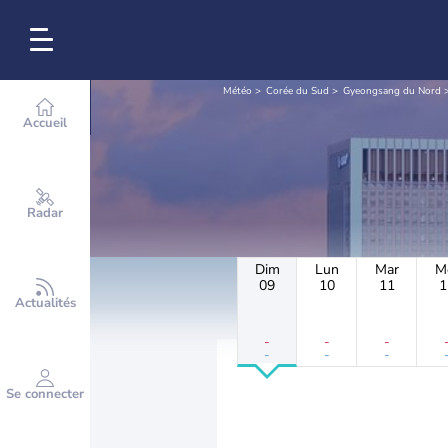
Météo
Corée du Sud
Gyeongsang du Nord
Accueil
Radar
Dim
Lun
Mar
M
09
10
11
1
Actualités
-
-
-
-
-
-
Se connecter