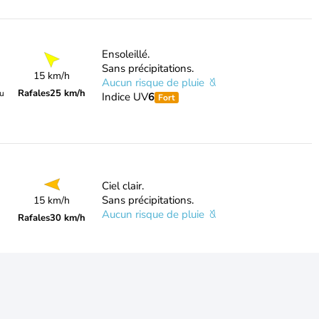
Ensoleillé.
Sans précipitations.
15 km/h
Aucun risque de pluie
Rafales
25 km/h
du
Indice UV
6
Fort
Ciel clair.
Sans précipitations.
15 km/h
Aucun risque de pluie
Rafales
30 km/h