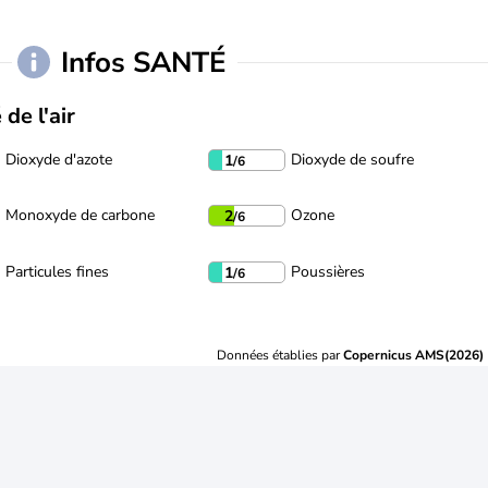
Infos SANTÉ
 de l'air
Dioxyde d'azote
Dioxyde de soufre
1
/6
Monoxyde de carbone
Ozone
2
/6
Particules fines
Poussières
1
/6
Données établies par
Copernicus AMS(2026)