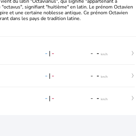
ient du latin "Octavianus", qui signifie "appartenant à
"octavus", signifiant "huitième" en latin. Le prénom Octavien
pire et une certaine noblesse antique. Ce prénom Octavien
rant dans les pays de tradition latine.
-
|
-
-
-
km/h
-
|
-
-
-
km/h
-
|
-
-
-
km/h