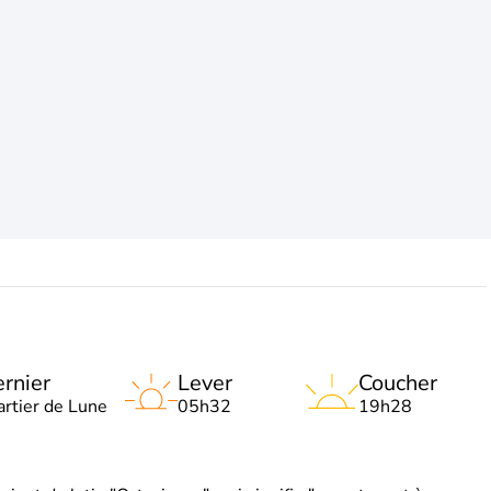
rnier
Lever
Coucher
artier de Lune
05h32
19h28