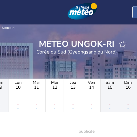
Ungok-ri
METEO UNGOK-RI
Corée du Sud (Gyeongsang du Nord)
im
Lun
Mar
Mer
Jeu
Ven
Sam
Dim
9
10
11
12
13
14
15
16
-
-
-
-
-
-
-
-
-
-
-
-
-
-
-
-