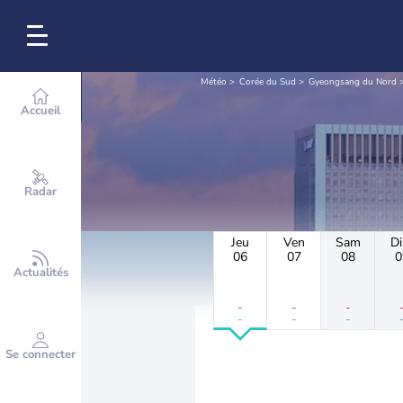
Météo
Corée du Sud
Gyeongsang du Nord
Accueil
Radar
Jeu
Ven
Sam
D
06
07
08
0
Actualités
-
-
-
-
-
-
Se connecter