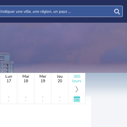
Lun
Mar
Mer
Jeu
365
17
18
19
20
Jours
-
-
-
-
-
-
-
-