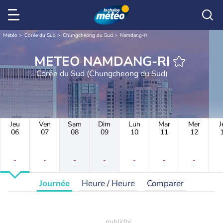
Météo
Corée du Sud
Chungcheong du Sud
Namdang-ri
METEO NAMDANG-RI
Corée du Sud (Chungcheong du Sud)
Jeu
Ven
Sam
Dim
Lun
Mar
Mer
J
06
07
08
09
10
11
12
-
-
-
-
-
-
-
-
-
-
-
-
-
-
Journée
Heure / Heure
Comparer