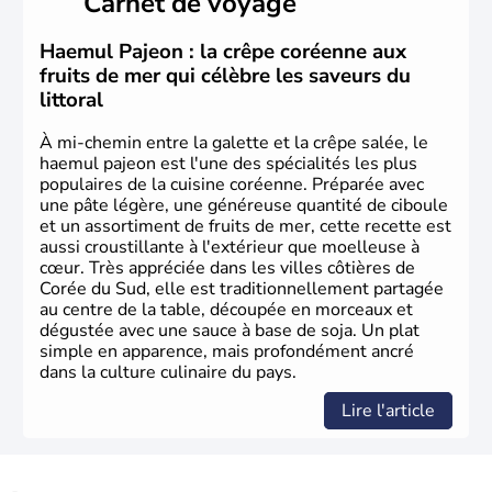
Carnet de voyage
christianisme et le bouddhisme en sont les deux
principales religions. Ce pays partage sa culture avec la
Corée du Nord
. Les Jeux Olympiques s’y sont déroulés en
Haemul Pajeon : la crêpe coréenne aux
1988, de même que la Coupe du Monde de football en
fruits de mer qui célèbre les saveurs du
2002, en collaboration avec le Japon.
littoral
À mi-chemin entre la galette et la crêpe salée, le
haemul pajeon est l'une des spécialités les plus
populaires de la cuisine coréenne. Préparée avec
une pâte légère, une généreuse quantité de ciboule
et un assortiment de fruits de mer, cette recette est
aussi croustillante à l'extérieur que moelleuse à
cœur. Très appréciée dans les villes côtières de
Corée du Sud, elle est traditionnellement partagée
au centre de la table, découpée en morceaux et
dégustée avec une sauce à base de soja. Un plat
simple en apparence, mais profondément ancré
dans la culture culinaire du pays.
Lire l'article