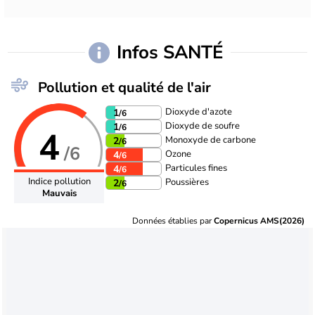
Infos SANTÉ
Pollution et qualité de l'air
Dioxyde d'azote
1
/6
Dioxyde de soufre
1
/6
4
Monoxyde de carbone
2
/6
/6
Ozone
4
/6
Particules fines
4
/6
Indice pollution
Poussières
2
/6
Mauvais
Données établies par
Copernicus AMS(2026)