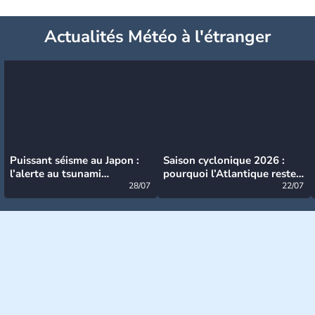
Actualités Météo à l'étranger
Puissant séisme au Japon :
Saison cyclonique 2026 :
l’alerte au tsunami
pourquoi l’Atlantique reste
désormais levée
28/07
très calme à ce stade ?
22/07