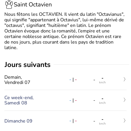
Saint Octavien
Nous fêtons les OCTAVIEN. Il vient du latin "Octavianus",
qui signifie "appartenant à Octavius", lui-même dérivé de
"octavus", signifiant "huitième" en latin. Le prénom
Octavien évoque donc la romanité, l’empire et une
certaine noblesse antique. Ce prénom Octavien est rare
de nos jours, plus courant dans les pays de tradition
latine.
jours suivants
Demain,
-
-
|
-
-
Vendredi 07
km/h
Ce week-end,
-
-
|
-
-
Samedi 08
km/h
-
-
|
-
Dimanche 09
-
km/h