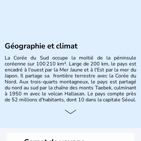
Géographie et climat
La Corée du Sud occupe la moitié de la péninsule
coréenne sur 100 210 km². Large de 200 km, le pays est
encadré à l'ouest par la Mer Jaune et à l'Est par la mer du
Japon. Il partage sa frontière terrestre avec la Corée du
Nord. Aux trois-quarts montagneux, le pays est partagé
du nord au sud par la chaîne des monts Taebek, culminant
à 1950 m avec le volcan Hallasan. Le pays compte près
de 52 millions d'habitants, dont 10 dans la capitale Séoul.
Histoire et administration
La
Corée du Sud
est un pays de l’
Asie de l’Es
t composé
de vingt provinces. Outre sa capitale
Séoul
, Ulsan et
Pusan sont deux autres villes majeures du pays. Le