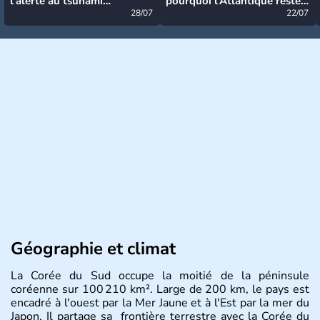
l’alerte au tsunami
pourquoi l’Atlantique reste
désormais levée
28/07
très calme à ce stade ?
22/07
Géographie et climat
La Corée du Sud occupe la moitié de la péninsule
coréenne sur 100 210 km². Large de 200 km, le pays est
encadré à l'ouest par la Mer Jaune et à l'Est par la mer du
Japon. Il partage sa frontière terrestre avec la Corée du