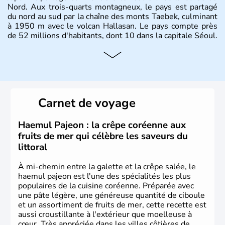
Nord. Aux trois-quarts montagneux, le pays est partagé
du nord au sud par la chaîne des monts Taebek, culminant
à 1950 m avec le volcan Hallasan. Le pays compte près
de 52 millions d'habitants, dont 10 dans la capitale Séoul.
Histoire et administration
La
Corée du Sud
est un pays de l’
Asie de l’Es
t composé
de vingt provinces. Outre sa capitale
Séoul
, Ulsan et
Pusan sont deux autres villes majeures du pays. Le
Carnet de voyage
christianisme et le bouddhisme en sont les deux
principales religions. Ce pays partage sa culture avec la
Corée du Nord
. Les Jeux Olympiques s’y sont déroulés en
Haemul Pajeon : la crêpe coréenne aux
1988, de même que la Coupe du Monde de football en
fruits de mer qui célèbre les saveurs du
2002, en collaboration avec le Japon.
littoral
À mi-chemin entre la galette et la crêpe salée, le
haemul pajeon est l'une des spécialités les plus
populaires de la cuisine coréenne. Préparée avec
une pâte légère, une généreuse quantité de ciboule
et un assortiment de fruits de mer, cette recette est
aussi croustillante à l'extérieur que moelleuse à
cœur. Très appréciée dans les villes côtières de