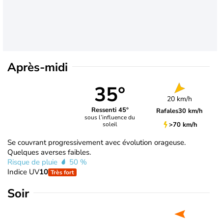
Après-midi
35°
20 km/h
Ressenti 45°
Rafales
30 km/h
sous l’influence du
>70 km/h
soleil
Se couvrant progressivement avec évolution orageuse.
Quelques averses faibles.
Risque de pluie
50 %
Indice UV
10
Très fort
Soir