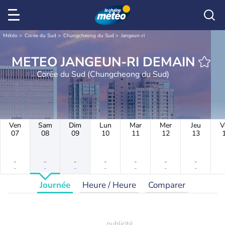
Météo
Corée du Sud
Chungcheong du Sud
Jangeun-ri
METEO JANGEUN-RI DEMAIN
Corée du Sud (Chungcheong du Sud)
Ven
Sam
Dim
Lun
Mar
Mer
Jeu
V
07
08
09
10
11
12
13
-
-
-
-
-
-
-
-
-
-
-
-
-
-
Journée
Heure / Heure
Comparer