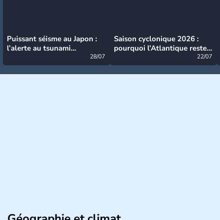
Puissant séisme au Japon :
Saison cyclonique 2026 :
l’alerte au tsunami
pourquoi l’Atlantique reste
désormais levée
28/07
très calme à ce stade ?
22/07
Géographie et climat