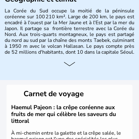
La Corée du Sud occupe la moitié de la péninsule
coréenne sur 100 210 km². Large de 200 km, le pays est
encadré à l'ouest par la Mer Jaune et à l'Est par la mer du
Japon. Il partage sa frontière terrestre avec la Corée du
Nord. Aux trois-quarts montagneux, le pays est partagé
du nord au sud par la chaîne des monts Taebek, culminant
à 1950 m avec le volcan Hallasan. Le pays compte près
de 52 millions d'habitants, dont 10 dans la capitale Séoul.
Histoire et administration
La
Corée du Sud
est un pays de l’
Asie de l’Es
t composé
de vingt provinces. Outre sa capitale
Séoul
, Ulsan et
Pusan sont deux autres villes majeures du pays. Le
Carnet de voyage
christianisme et le bouddhisme en sont les deux
principales religions. Ce pays partage sa culture avec la
Corée du Nord
. Les Jeux Olympiques s’y sont déroulés en
Haemul Pajeon : la crêpe coréenne aux
1988, de même que la Coupe du Monde de football en
fruits de mer qui célèbre les saveurs du
2002, en collaboration avec le Japon.
littoral
À mi-chemin entre la galette et la crêpe salée, le