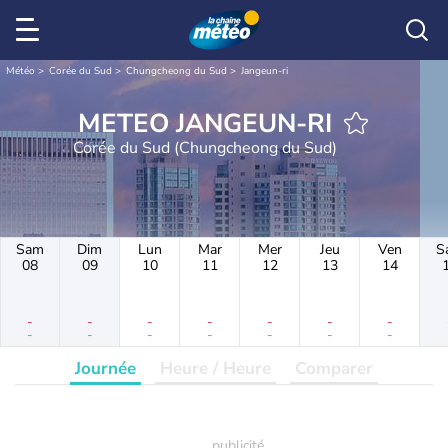
Météo
Corée du Sud
Chungcheong du Sud
Jangeun-ri
METEO JANGEUN-RI
Corée du Sud (Chungcheong du Sud)
Sam
Dim
Lun
Mar
Mer
Jeu
Ven
S
08
09
10
11
12
13
14
-
-
-
-
-
-
-
-
-
-
-
-
-
-
Journée
Heure / Heure
Comparer