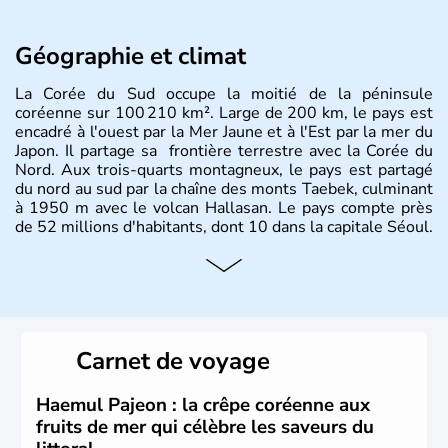
Géographie et climat
La Corée du Sud occupe la moitié de la péninsule
coréenne sur 100 210 km². Large de 200 km, le pays est
encadré à l'ouest par la Mer Jaune et à l'Est par la mer du
Japon. Il partage sa frontière terrestre avec la Corée du
Nord. Aux trois-quarts montagneux, le pays est partagé
du nord au sud par la chaîne des monts Taebek, culminant
à 1950 m avec le volcan Hallasan. Le pays compte près
de 52 millions d'habitants, dont 10 dans la capitale Séoul.
Histoire et administration
La
Corée du Sud
est un pays de l’
Asie de l’Es
t composé
de vingt provinces. Outre sa capitale
Séoul
, Ulsan et
Pusan sont deux autres villes majeures du pays. Le
Carnet de voyage
christianisme et le bouddhisme en sont les deux
principales religions. Ce pays partage sa culture avec la
Corée du Nord
. Les Jeux Olympiques s’y sont déroulés en
Haemul Pajeon : la crêpe coréenne aux
1988, de même que la Coupe du Monde de football en
fruits de mer qui célèbre les saveurs du
2002, en collaboration avec le Japon.