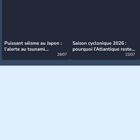
Puissant séisme au Japon :
Saison cyclonique 2026 :
l’alerte au tsunami
pourquoi l’Atlantique reste
désormais levée
28/07
très calme à ce stade ?
22/07