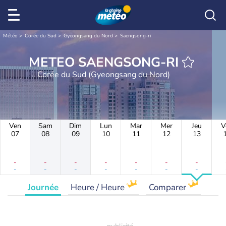
Météo
Corée du Sud
Gyeongsang du Nord
Saengsong-ri
METEO SAENGSONG-RI
Corée du Sud (Gyeongsang du Nord)
Ven
Sam
Dim
Lun
Mar
Mer
Jeu
V
07
08
09
10
11
12
13
-
-
-
-
-
-
-
-
-
-
-
-
-
-
Journée
Heure / Heure
Comparer