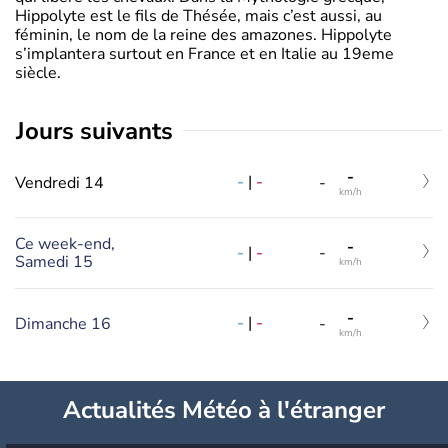
Hippolyte est le fils de Thésée, mais c’est aussi, au
féminin, le nom de la reine des amazones. Hippolyte
s’implantera surtout en France et en Italie au 19eme
siècle.
jours suivants
-
-
|
-
Vendredi 14
-
km/h
Ce week-end,
-
-
|
-
-
Samedi 15
km/h
-
-
|
-
Dimanche 16
-
km/h
Actualités Météo à l'étranger