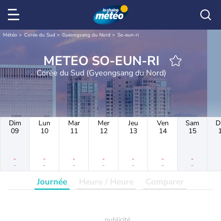
Météo
Corée du Sud
Gyeongsang du Nord
So-eun-ri
METEO SO-EUN-RI
Corée du Sud (Gyeongsang du Nord)
Dim
Lun
Mar
Mer
Jeu
Ven
Sam
D
09
10
11
12
13
14
15
-
-
-
-
-
-
-
-
-
-
-
-
-
-
Journée
Heure / Heure
Comparer