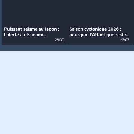
Puissant séisme au Japon :
Saison cyclonique 2026 :
l’alerte au tsunami
pourquoi l’Atlantique reste
désormais levée
28/07
très calme à ce stade ?
22/07