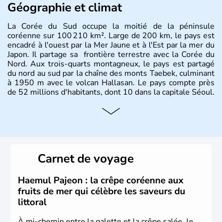
Géographie et climat
La Corée du Sud occupe la moitié de la péninsule
coréenne sur 100 210 km². Large de 200 km, le pays est
encadré à l'ouest par la Mer Jaune et à l'Est par la mer du
Japon. Il partage sa frontière terrestre avec la Corée du
Nord. Aux trois-quarts montagneux, le pays est partagé
du nord au sud par la chaîne des monts Taebek, culminant
à 1950 m avec le volcan Hallasan. Le pays compte près
de 52 millions d'habitants, dont 10 dans la capitale Séoul.
Histoire et administration
La
Corée du Sud
est un pays de l’
Asie de l’Es
t composé
de vingt provinces. Outre sa capitale
Séoul
, Ulsan et
Pusan sont deux autres villes majeures du pays. Le
Carnet de voyage
christianisme et le bouddhisme en sont les deux
principales religions. Ce pays partage sa culture avec la
Corée du Nord
. Les Jeux Olympiques s’y sont déroulés en
Haemul Pajeon : la crêpe coréenne aux
1988, de même que la Coupe du Monde de football en
fruits de mer qui célèbre les saveurs du
2002, en collaboration avec le Japon.
littoral
À mi-chemin entre la galette et la crêpe salée, le