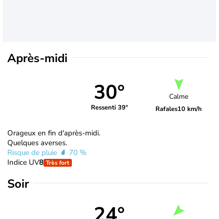
Après-midi
30°
Calme
Ressenti 39°
Rafales
10 km/h
Orageux en fin d'après-midi.
Quelques averses.
Risque de pluie
70 %
Indice UV
8
Très fort
Soir
24°