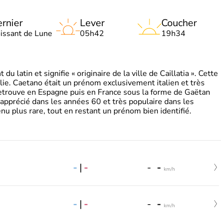
rnier
Lever
Coucher
oissant de Lune
05h42
19h34
 latin et signifie « originaire de la ville de Caillatia ». Cette
lie. Caetano était un prénom exclusivement italien et très
retrouve en Espagne puis en France sous la forme de Gaëtan
 apprécié dans les années 60 et très populaire dans les
nu plus rare, tout en restant un prénom bien identifié.
-
|
-
-
-
km/h
-
|
-
-
-
km/h