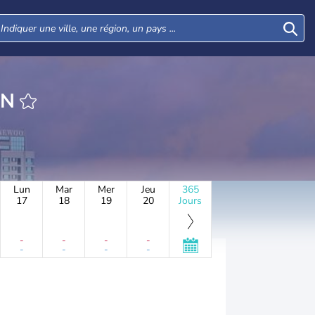
IN
Lun
Mar
Mer
Jeu
365
17
18
19
20
Jours
-
-
-
-
-
-
-
-