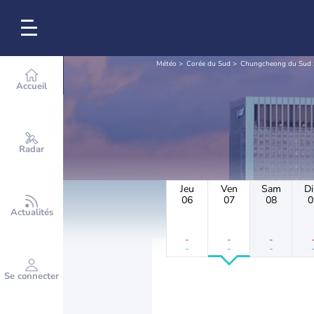
Météo
Corée du Sud
Chungcheong du Sud
Accueil
Radar
Jeu
Ven
Sam
D
06
07
08
0
Actualités
-
-
-
-
-
-
Se connecter