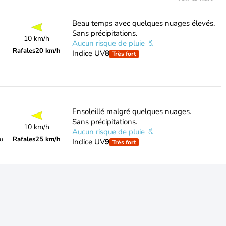
Beau temps avec quelques nuages élevés.
Sans précipitations.
10 km/h
Aucun risque de pluie
Rafales
20 km/h
Indice UV
8
Très fort
Ensoleillé malgré quelques nuages.
Sans précipitations.
10 km/h
Aucun risque de pluie
Rafales
25 km/h
du
Indice UV
9
Très fort