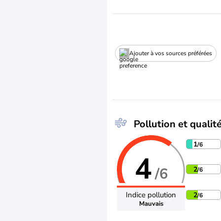
Ajouter à vos sources préférées
Pollution et qualité
1
/6
4
/6
2
/6
Indice pollution
2
/6
Mauvais