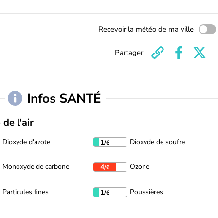
Recevoir la météo de ma ville
Partager
Infos SANTÉ
 de l'air
Dioxyde d'azote
Dioxyde de soufre
1
/6
Monoxyde de carbone
Ozone
4
/6
Particules fines
Poussières
1
/6