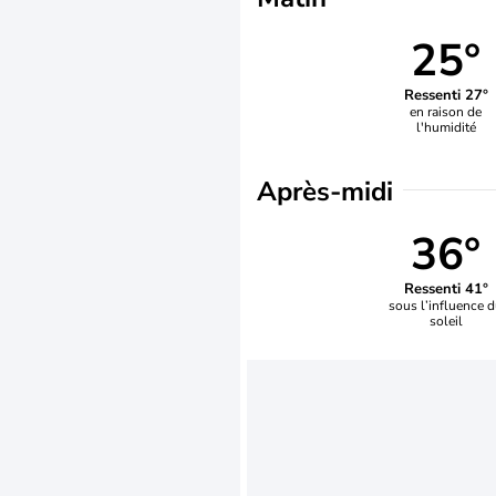
25°
Ressenti 27°
en raison de
l'humidité
Après-midi
36°
Ressenti 41°
sous l’influence 
soleil