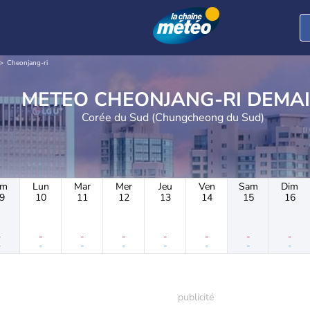
Cheonjang-ri
METEO CHEONJANG-RI DEMA
Corée du Sud (Chungcheong du Sud)
im
Lun
Mar
Mer
Jeu
Ven
Sam
Dim
9
10
11
12
13
14
15
16
-
-
-
-
-
-
-
-
-
-
-
-
-
-
-
-