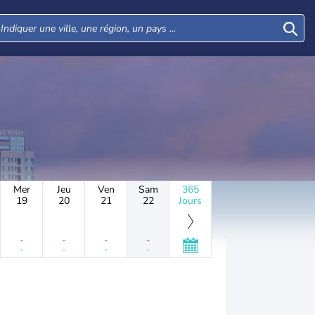
Mer
Jeu
Ven
Sam
365
19
20
21
22
Jours
-
-
-
-
-
-
-
-