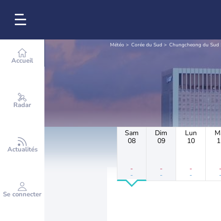
Météo
Corée du Sud
Chungcheong du Sud
Accueil
Radar
Sam
Dim
Lun
M
08
09
10
1
Actualités
-
-
-
-
-
-
Se connecter