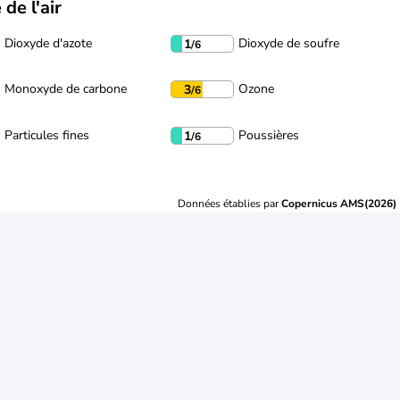
 de l'air
Dioxyde d'azote
Dioxyde de soufre
1
/6
Monoxyde de carbone
Ozone
3
/6
Particules fines
Poussières
1
/6
Données établies par
Copernicus AMS(2026)