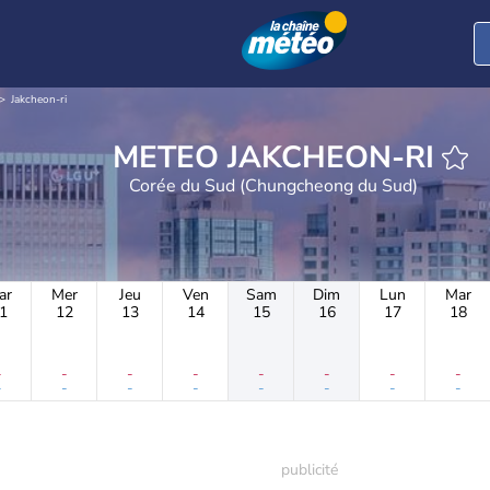
Jakcheon-ri
METEO JAKCHEON-RI
Corée du Sud (Chungcheong du Sud)
ar
Mer
Jeu
Ven
Sam
Dim
Lun
Mar
1
12
13
14
15
16
17
18
-
-
-
-
-
-
-
-
-
-
-
-
-
-
-
-