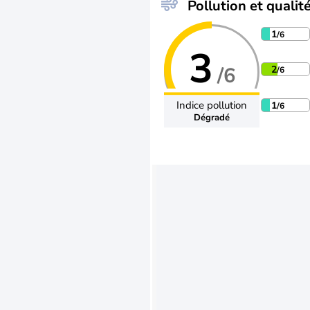
Pollution et qualité
1
/6
3
/6
2
/6
Indice pollution
1
/6
Dégradé