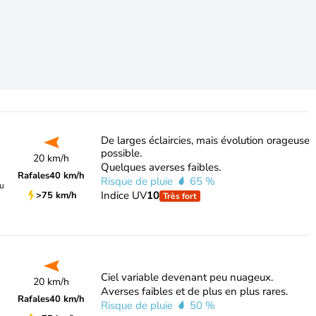
De larges éclaircies, mais évolution orageuse
possible.
20 km/h
Quelques averses faibles.
Rafales
40 km/h
Risque de pluie
65 %
du
Indice UV
10
>75 km/h
Très fort
Ciel variable devenant peu nuageux.
20 km/h
Averses faibles et de plus en plus rares.
Rafales
40 km/h
Risque de pluie
50 %