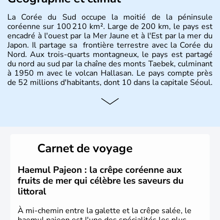
La Corée du Sud occupe la moitié de la péninsule
coréenne sur 100 210 km². Large de 200 km, le pays est
encadré à l'ouest par la Mer Jaune et à l'Est par la mer du
Japon. Il partage sa frontière terrestre avec la Corée du
Nord. Aux trois-quarts montagneux, le pays est partagé
du nord au sud par la chaîne des monts Taebek, culminant
à 1950 m avec le volcan Hallasan. Le pays compte près
de 52 millions d'habitants, dont 10 dans la capitale Séoul.
Histoire et administration
La
Corée du Sud
est un pays de l’
Asie de l’Es
t composé
de vingt provinces. Outre sa capitale
Séoul
, Ulsan et
Pusan sont deux autres villes majeures du pays. Le
Carnet de voyage
christianisme et le bouddhisme en sont les deux
principales religions. Ce pays partage sa culture avec la
Corée du Nord
. Les Jeux Olympiques s’y sont déroulés en
Haemul Pajeon : la crêpe coréenne aux
1988, de même que la Coupe du Monde de football en
fruits de mer qui célèbre les saveurs du
2002, en collaboration avec le Japon.
littoral
À mi-chemin entre la galette et la crêpe salée, le