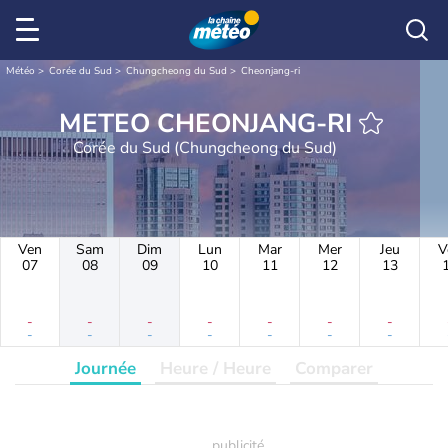
Météo
Corée du Sud
Chungcheong du Sud
Cheonjang-ri
METEO CHEONJANG-RI
Corée du Sud (Chungcheong du Sud)
Ven
Sam
Dim
Lun
Mar
Mer
Jeu
V
07
08
09
10
11
12
13
-
-
-
-
-
-
-
-
-
-
-
-
-
-
Journée
Heure / Heure
Comparer