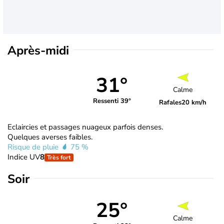
Après-midi
31°
Calme
Ressenti 39°
Rafales
20 km/h
Eclaircies et passages nuageux parfois denses.
Quelques averses faibles.
Risque de pluie
75 %
Indice UV
8
Très fort
Soir
25°
Calme