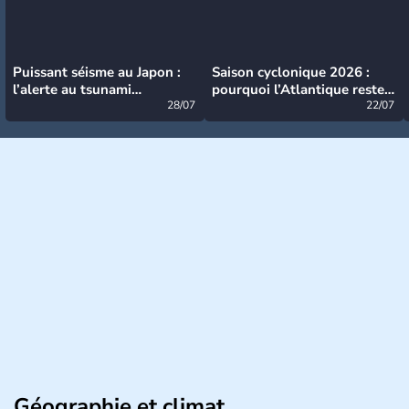
Puissant séisme au Japon :
Saison cyclonique 2026 :
l’alerte au tsunami
pourquoi l’Atlantique reste
désormais levée
28/07
très calme à ce stade ?
22/07
Géographie et climat