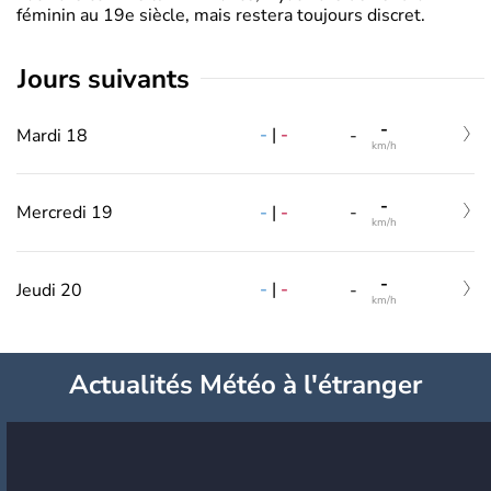
féminin au 19e siècle, mais restera toujours discret.
jours suivants
-
-
|
-
Mardi 18
-
km/h
-
-
|
-
Mercredi 19
-
km/h
-
-
|
-
Jeudi 20
-
km/h
Actualités Météo à l'étranger