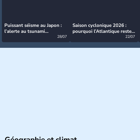
Puissant séisme au Japon :
Saison cyclonique 2026 :
l’alerte au tsunami
pourquoi l’Atlantique reste
désormais levée
28/07
très calme à ce stade ?
22/07
Géographie et climat