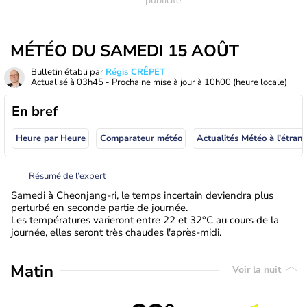
MÉTÉO DU SAMEDI 15 AOÛT
Bulletin établi par
Régis CRÊPET
Actualisé à
03h45
- Prochaine mise à jour à
10h00
(heure locale)
En bref
Heure par Heure
Comparateur météo
Actualités Météo à
Résumé de l’expert
Samedi à Cheonjang-ri, le temps incertain deviendra plus
perturbé en seconde partie de journée.
Les températures varieront entre 22 et 32°C au cours de la
journée, elles seront très chaudes l'après-midi.
Matin
Voir la nuit