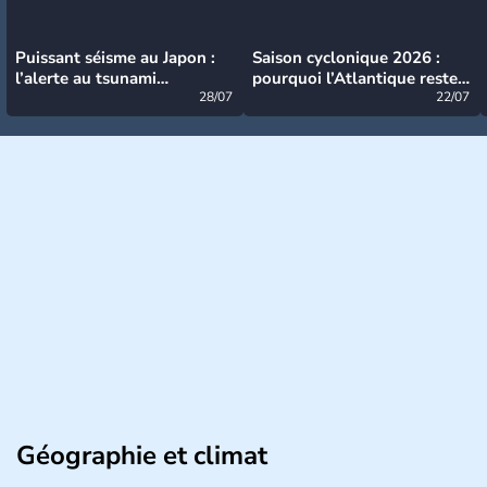
Puissant séisme au Japon :
Saison cyclonique 2026 :
l’alerte au tsunami
pourquoi l’Atlantique reste
désormais levée
28/07
très calme à ce stade ?
22/07
Géographie et climat