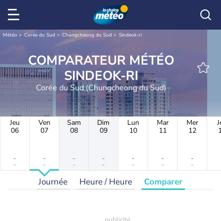
Météo
Corée du Sud
Chungcheong du Sud
Sindeok-ri
COMPARATEUR MÉTÉO
SINDEOK-RI
Corée du Sud (Chungcheong du Sud)
Jeu
Ven
Sam
Dim
Lun
Mar
Mer
J
06
07
08
09
10
11
12
-
-
-
-
-
-
-
-
-
-
-
-
-
-
Journée
Heure / Heure
Comparer