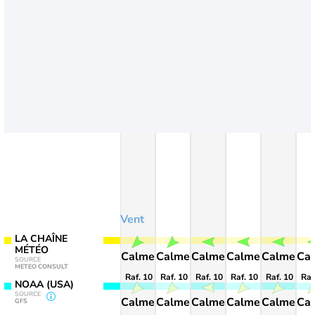
Vent
LA CHAÎNE
MÉTÉO
Calme
Calme
Calme
Calme
Calme
Ca
SOURCE
METEO CONSULT
Raf. 10
Raf. 10
Raf. 10
Raf. 10
Raf. 10
Raf
NOAA (USA)
SOURCE
Calme
Calme
Calme
Calme
Calme
Ca
GFS