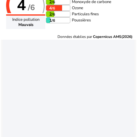
4
Monoxyde de carbone
2
/6
/6
Ozone
4
/6
Particules fines
2
/6
Indice pollution
Poussières
1
/6
Mauvais
Données établies par
Copernicus AMS(2026)