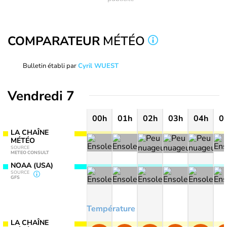
COMPARATEUR
MÉTÉO
Bulletin établi par
Cyril WUEST
Vendredi 7
00h
01h
02h
03h
04h
0
LA CHAÎNE
MÉTÉO
SOURCE
METEO CONSULT
NOAA (USA)
SOURCE
GFS
Température
LA CHAÎNE