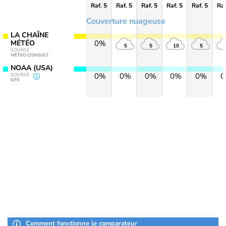
Raf. 5
Raf. 5
Raf. 5
Raf. 5
Raf. 5
Raf
Couverture nuageuse
LA CHAÎNE
MÉTÉO
0%
5
5
10
5
SOURCE
METEO CONSULT
NOAA (USA)
0%
0%
0%
0%
0%
SOURCE
GFS
Comment fonctionne le comparateur