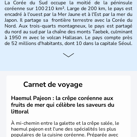
La Corée du Sud occupe la moitié de la péninsule
coréenne sur 100 210 km². Large de 200 km, le pays est
encadré à l'ouest par la Mer Jaune et à l'Est par la mer du
Japon. Il partage sa frontière terrestre avec la Corée du
Nord. Aux trois-quarts montagneux, le pays est partagé
du nord au sud par la chaîne des monts Taebek, culminant
à 1950 m avec le volcan Hallasan. Le pays compte près
de 52 millions d'habitants, dont 10 dans la capitale Séoul.
Histoire et administration
La
Corée du Sud
est un pays de l’
Asie de l’Es
t composé
de vingt provinces. Outre sa capitale
Séoul
, Ulsan et
Pusan sont deux autres villes majeures du pays. Le
Carnet de voyage
christianisme et le bouddhisme en sont les deux
principales religions. Ce pays partage sa culture avec la
Corée du Nord
. Les Jeux Olympiques s’y sont déroulés en
Haemul Pajeon : la crêpe coréenne aux
1988, de même que la Coupe du Monde de football en
fruits de mer qui célèbre les saveurs du
2002, en collaboration avec le Japon.
littoral
À mi-chemin entre la galette et la crêpe salée, le
haemul pajeon est l'une des spécialités les plus
populaires de la cuisine coréenne. Préparée avec