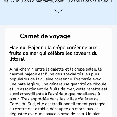
de 52 millions d'habitants, dont 10 dans la capitale Séoul.
Histoire et administration
La
Corée du Sud
est un pays de l’
Asie de l’Es
t composé
de vingt provinces. Outre sa capitale
Séoul
, Ulsan et
Pusan sont deux autres villes majeures du pays. Le
Carnet de voyage
christianisme et le bouddhisme en sont les deux
principales religions. Ce pays partage sa culture avec la
Corée du Nord
. Les Jeux Olympiques s’y sont déroulés en
Haemul Pajeon : la crêpe coréenne aux
1988, de même que la Coupe du Monde de football en
fruits de mer qui célèbre les saveurs du
2002, en collaboration avec le Japon.
littoral
À mi-chemin entre la galette et la crêpe salée, le
haemul pajeon est l'une des spécialités les plus
populaires de la cuisine coréenne. Préparée avec
une pâte légère, une généreuse quantité de ciboule
et un assortiment de fruits de mer, cette recette est
aussi croustillante à l'extérieur que moelleuse à
cœur. Très appréciée dans les villes côtières de
Corée du Sud, elle est traditionnellement partagée
au centre de la table, découpée en morceaux et
dégustée avec une sauce à base de soja. Un plat