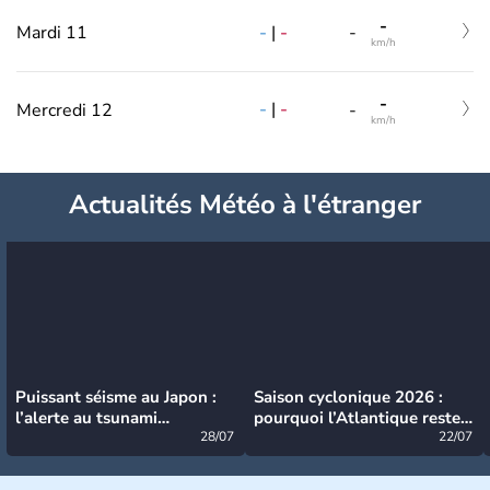
-
-
|
-
Mardi 11
-
km/h
-
-
|
-
Mercredi 12
-
km/h
Actualités Météo à l'étranger
Puissant séisme au Japon :
Saison cyclonique 2026 :
l’alerte au tsunami
pourquoi l’Atlantique reste
désormais levée
28/07
très calme à ce stade ?
22/07