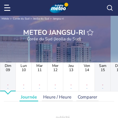
Météo
Corée du Sud
Jeolla du Sud
Jangsu-ri
METEO JANGSU-RI
Corée du Sud (Jeolla du Sud)
Dim
Lun
Mar
Mer
Jeu
Ven
Sam
D
09
10
11
12
13
14
15
-
-
-
-
-
-
-
-
-
-
-
-
-
-
Journée
Heure / Heure
Comparer