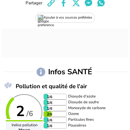
Partager
Ajouter à vos sources préférées
Infos SANTÉ
Pollution et qualité de l'air
Dioxyde d'azote
1
/6
Dioxyde de soufre
1
/6
2
Monoxyde de carbone
1
/6
/6
Ozone
2
/6
Particules fines
1
/6
Indice pollution
Poussières
1
/6
Moyen