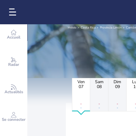
Météo
Costa Rica
Provincia Limón
Cantón
Accueil
Radar
Ven
Sam
Dim
L
07
08
09
1
Actualités
-
-
-
-
-
-
Se connecter