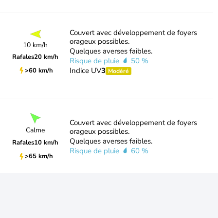
Couvert avec développement de foyers
orageux possibles.
10 km/h
Quelques averses faibles.
Rafales
20 km/h
Risque de pluie
50 %
Indice UV
3
>60 km/h
Modéré
Couvert avec développement de foyers
Calme
orageux possibles.
Quelques averses faibles.
Rafales
10 km/h
Risque de pluie
60 %
>65 km/h