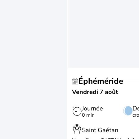
Éphéméride
Vendredi 7 août
Journée
De
0 min
cr
Saint Gaétan