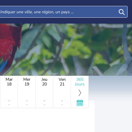
Mar
Mer
Jeu
Ven
365
18
19
20
21
Jours
-
-
-
-
-
-
-
-