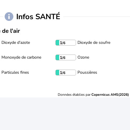
Infos SANTÉ
 de l'air
Dioxyde d'azote
Dioxyde de soufre
1
/6
Monoxyde de carbone
Ozone
1
/6
Particules fines
Poussières
1
/6
Données établies par
Copernicus AMS(2026)