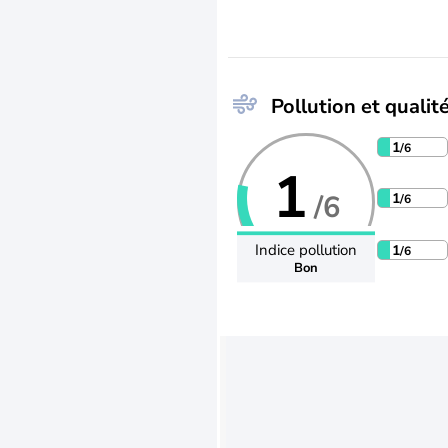
Pollution et qualité
1
/6
1
/6
1
/6
Indice pollution
1
/6
Bon