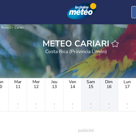
 Pococí
Cariari
METEO CARIARI
Costa Rica (Provincia Limón)
un
Mar
Mer
Jeu
Ven
Sam
Dim
Lun
0
11
12
13
14
15
16
17
-
-
-
-
-
-
-
-
-
-
-
-
-
-
-
-