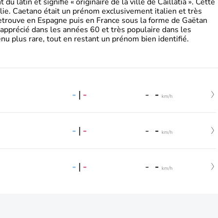
 latin et signifie « originaire de la ville de Caillatia ». Cette
lie. Caetano était un prénom exclusivement italien et très
retrouve en Espagne puis en France sous la forme de Gaëtan
 apprécié dans les années 60 et très populaire dans les
nu plus rare, tout en restant un prénom bien identifié.
-
|
-
-
-
km/h
-
|
-
-
-
km/h
-
|
-
-
-
km/h