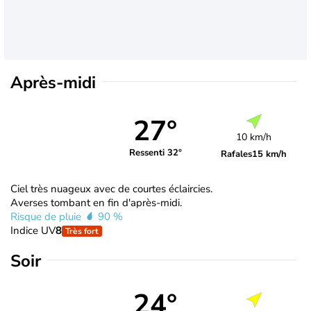
Après-midi
27°
10 km/h
Ressenti 32°
Rafales
15 km/h
Ciel très nuageux avec de courtes éclaircies.
Averses tombant en fin d'après-midi.
Risque de pluie
90 %
Indice UV
8
Très fort
Soir
24°