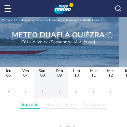
Météo
Côte-d'Ivoire
Sassandra-Marahoué
Marahoué
Duafla Ouiézra
METEO DUAFLA OUIÉZRA
Côte-d'Ivoire (Sassandra-Marahoué)
Jeu
Ven
Sam
Dim
Lun
Mar
Mer
J
06
07
08
09
10
11
12
-
-
-
-
-
-
-
-
-
-
-
-
-
-
Journée
Heure / Heure
Comparer