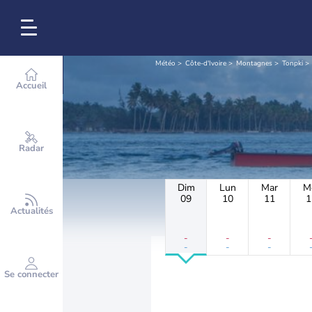
Météo
Côte-d'Ivoire
Montagnes
Tonpki
Accueil
Radar
Dim
Lun
Mar
M
09
10
11
1
Actualités
-
-
-
-
-
-
Se connecter