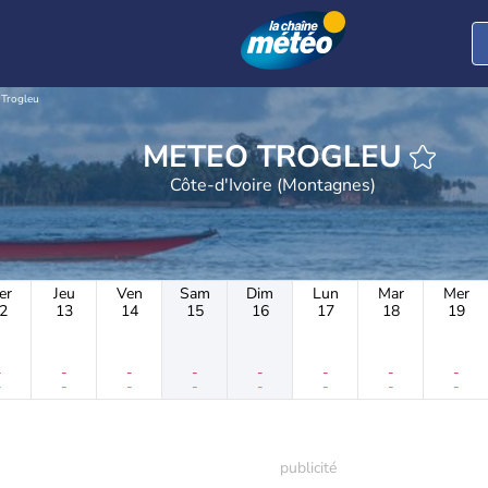
Trogleu
METEO TROGLEU
Côte-d'Ivoire (Montagnes)
er
Jeu
Ven
Sam
Dim
Lun
Mar
Mer
2
13
14
15
16
17
18
19
-
-
-
-
-
-
-
-
-
-
-
-
-
-
-
-