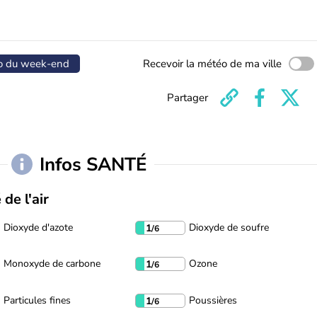
o du week-end
Recevoir la météo de ma ville
Partager
Infos SANTÉ
 de l'air
Dioxyde d'azote
Dioxyde de soufre
1
/6
Monoxyde de carbone
Ozone
1
/6
Particules fines
Poussières
1
/6