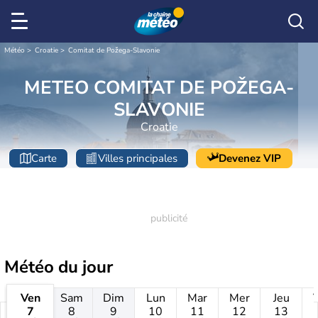
Météo
Croatie
Comitat de Požega-Slavonie
METEO COMITAT DE POŽEGA-
SLAVONIE
Croatie
Carte
Villes principales
Devenez VIP
Météo
du jour
Ven
Sam
Dim
Lun
Mar
Mer
Jeu
7
8
9
10
11
12
13