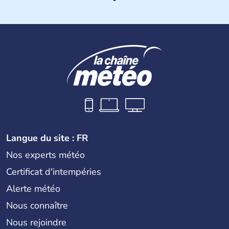
Histoire et administration
La
Croatie
est un pays du Sud de l’Europe, qui s’étend des
Alpes jusqu’à l’Adriatique. Sa capitale est
Zagreb
. Région
devenue très touristique depuis une quinzaine d’années,
les villes les plus visitées s’appellent
Split
et
Dubrovnik
.
Plus de neuf millions de personnes transitent chaque
année par le pays.
Langue du site : FR
Nos experts météo
Certificat d'intempéries
Alerte météo
Nous connaître
Nous rejoindre