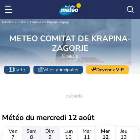
Météo
Croatie
Comitat de Krapina-Zagorje
METEO COMITAT DE KRAPINA-
ZAGORJE
Croatie
Carte
Villes principales
Devenez VIP
Météo du
mercredi 12 août
Ven
Sam
Dim
Lun
Mar
Mer
Jeu
7
8
9
10
11
12
13