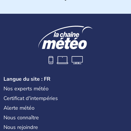
Histoire et administration
La
Croatie
est un pays du Sud de l’Europe, qui s’étend des
Alpes jusqu’à l’Adriatique. Sa capitale est
Zagreb
. Région
devenue très touristique depuis une quinzaine d’années,
les villes les plus visitées s’appellent
Split
et
Dubrovnik
.
Plus de neuf millions de personnes transitent chaque
année par le pays.
Langue du site : FR
Nos experts météo
Certificat d'intempéries
Alerte météo
Nous connaître
Nous rejoindre