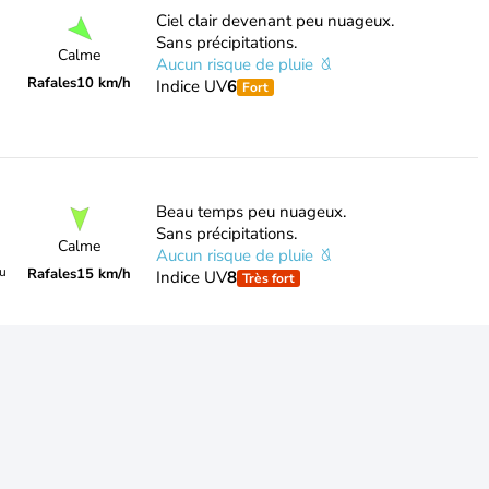
Ciel clair devenant peu nuageux.
Sans précipitations.
Calme
Aucun risque de pluie
Rafales
10 km/h
Indice UV
6
Fort
Beau temps peu nuageux.
Sans précipitations.
Calme
Aucun risque de pluie
du
Rafales
15 km/h
Indice UV
8
Très fort