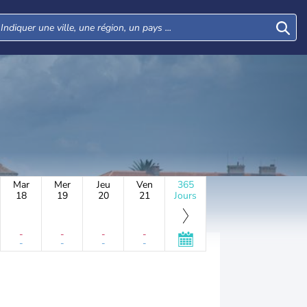
Mar
Mer
Jeu
Ven
365
18
19
20
21
Jours
-
-
-
-
-
-
-
-