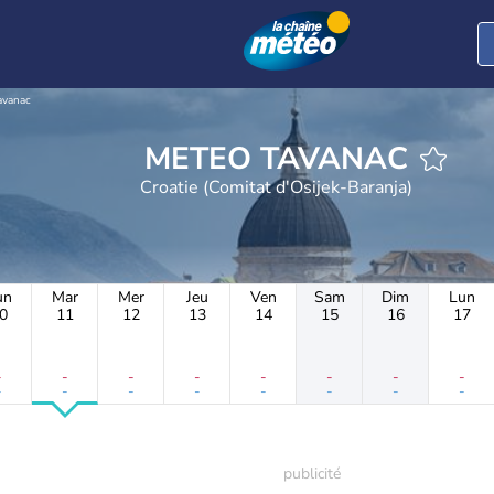
avanac
METEO TAVANAC
Croatie (Comitat d'Osijek-Baranja)
un
Mar
Mer
Jeu
Ven
Sam
Dim
Lun
0
11
12
13
14
15
16
17
-
-
-
-
-
-
-
-
-
-
-
-
-
-
-
-