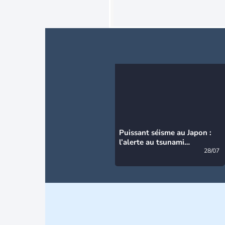
Puissant séisme au Japon :
l’alerte au tsunami
désormais levée
28/07