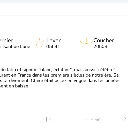
rnier
Lever
Coucher
oissant de Lune
05h41
20h03
 latin et signifie "blanc, éclatant", mais aussi "célèbre".
ourant en France dans les premiers siècles de notre ère. Sa
s tardivement. Claire était assez en vogue dans les années
ent en baisse.
-
|
-
-
-
km/h