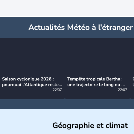
Actualités Météo à l'étranger
Saison cyclonique 2026 :
Tempête tropicale Bertha :
pourquoi l’Atlantique reste
une trajectoire le long du du
très calme à ce stade ?
22/07
littoral américain
22/07
Géographie et climat