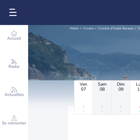
Météo
Croatie
Comitat d'Osijek-Baranja
T
Accueil
Radar
Ven
Sam
Dim
L
07
08
09
1
Actualités
-
-
-
-
-
-
Se connecter