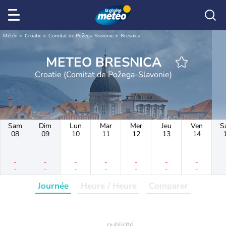
Météo
Croatie
Comitat de Požega-Slavonie
Bresnica
METEO BRESNICA
Croatie (Comitat de Požega-Slavonie)
Sam
Dim
Lun
Mar
Mer
Jeu
Ven
S
08
09
10
11
12
13
14
-
-
-
-
-
-
-
-
-
-
-
-
-
-
Journée
Heure / Heure
Comparer