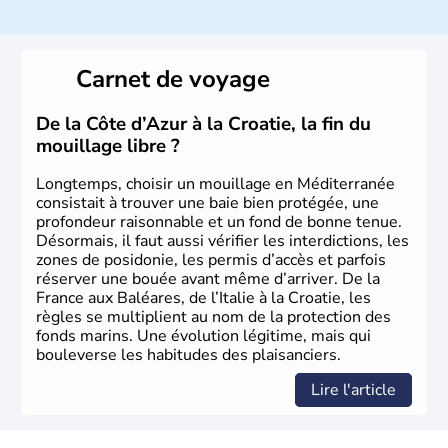
Histoire et administration
La
Croatie
est un pays du Sud de l’Europe, qui s’étend des
Carnet de voyage
Alpes jusqu’à l’Adriatique. Sa capitale est
Zagreb
. Région
devenue très touristique depuis une quinzaine d’années,
les villes les plus visitées s’appellent
Split
et
Dubrovnik
.
De la Côte d’Azur à la Croatie, la fin du
Plus de neuf millions de personnes transitent chaque
mouillage libre ?
année par le pays.
Longtemps, choisir un mouillage en Méditerranée
consistait à trouver une baie bien protégée, une
profondeur raisonnable et un fond de bonne tenue.
Désormais, il faut aussi vérifier les interdictions, les
zones de posidonie, les permis d’accès et parfois
réserver une bouée avant même d’arriver. De la
France aux Baléares, de l’Italie à la Croatie, les
règles se multiplient au nom de la protection des
fonds marins. Une évolution légitime, mais qui
bouleverse les habitudes des plaisanciers.
Lire l'article