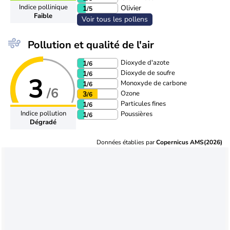
Indice pollinique
Olivier
1
/5
Faible
Voir tous les pollens
Pollution et qualité de l'air
Dioxyde d'azote
1
/6
Dioxyde de soufre
1
/6
3
Monoxyde de carbone
1
/6
/6
Ozone
3
/6
Particules fines
1
/6
Indice pollution
Poussières
1
/6
Dégradé
Données établies par
Copernicus AMS(2026)