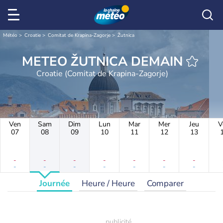
Météo
Croatie
Comitat de Krapina-Zagorje
Žutnica
METEO ŽUTNICA DEMAIN
Croatie (Comitat de Krapina-Zagorje)
Ven
Sam
Dim
Lun
Mar
Mer
Jeu
V
07
08
09
10
11
12
13
-
-
-
-
-
-
-
-
-
-
-
-
-
-
Journée
Heure / Heure
Comparer