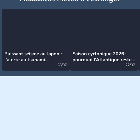
Puissant séisme au Japon :
Saison cyclonique 2026 :
l’alerte au tsunami
pourquoi l’Atlantique reste
désormais levée
28/07
très calme à ce stade ?
22/07