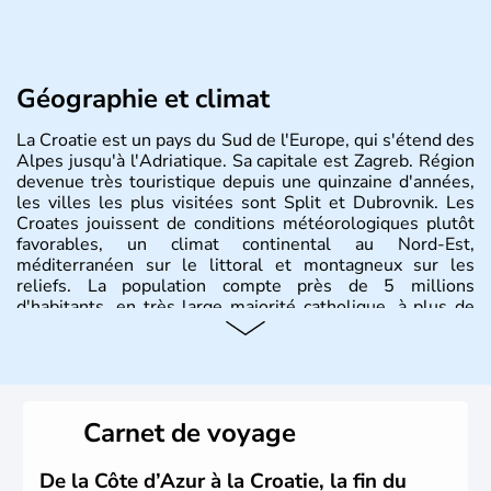
Géographie et climat
La Croatie est un pays du Sud de l'Europe, qui s'étend des
Alpes jusqu'à l'Adriatique. Sa capitale est Zagreb. Région
devenue très touristique depuis une quinzaine d'années,
les villes les plus visitées sont Split et Dubrovnik. Les
Croates jouissent de conditions météorologiques plutôt
favorables, un climat continental au Nord-Est,
méditerranéen sur le littoral et montagneux sur les
reliefs. La population compte près de 5 millions
d'habitants, en très large majorité catholique, à plus de
85%.
Histoire et administration
La
Croatie
est un pays du Sud de l’Europe, qui s’étend des
Carnet de voyage
Alpes jusqu’à l’Adriatique. Sa capitale est
Zagreb
. Région
devenue très touristique depuis une quinzaine d’années,
les villes les plus visitées s’appellent
Split
et
Dubrovnik
.
De la Côte d’Azur à la Croatie, la fin du