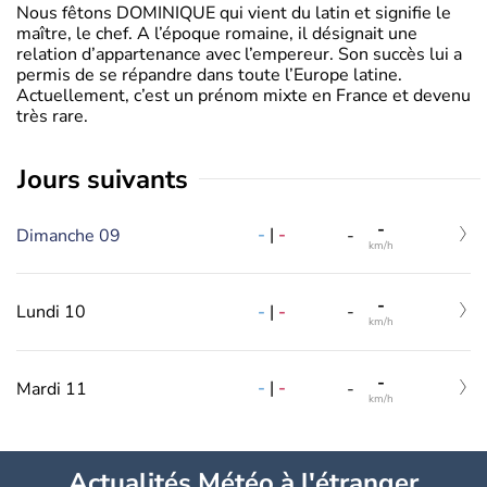
Nous fêtons DOMINIQUE qui vient du latin et signifie le
maître, le chef. A l’époque romaine, il désignait une
relation d’appartenance avec l’empereur. Son succès lui a
permis de se répandre dans toute l’Europe latine.
Actuellement, c’est un prénom mixte en France et devenu
très rare.
jours suivants
-
-
|
-
Dimanche 09
-
km/h
-
-
|
-
Lundi 10
-
km/h
-
-
|
-
Mardi 11
-
km/h
Actualités Météo à l'étranger