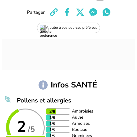
Partager
Ajouter à vos sources préférées
Infos SANTÉ
Pollens et allergies
Ambroisies
2
/5
Aulne
1
/5
2
Armoises
1
/5
/5
Bouleau
1
/5
Graminées
1
/5