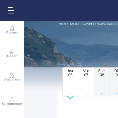
Météo
Croatie
Comitat de Krapina-Zagorje
Accueil
Radar
Jeu
Ven
Sam
D
06
07
08
0
Actualités
-
-
-
-
-
-
Se connecter