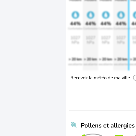
44%
44%
44%
44%
4
Confortable
Confortable
Confortable
Confortable
Confo
1027
1027
1027
1027
1
hPa
hPa
hPa
hPa
h
> 20 km
> 20 km
> 20 km
> 20 km
> 2
excellente
excellente
excellente
excellente
exce
Recevoir la météo de ma ville
Pollens et allergies