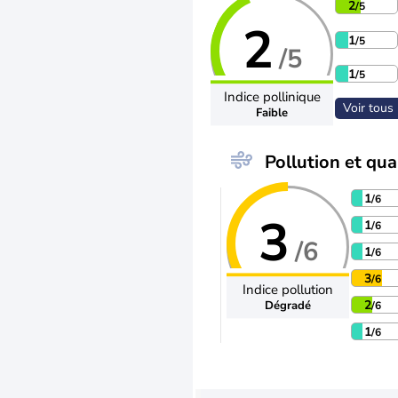
2
/5
2
1
/5
/5
1
/5
Indice pollinique
Voir tous 
Faible
Pollution et qual
1
/6
3
1
/6
/6
1
/6
3
/6
Indice pollution
2
Dégradé
/6
1
/6