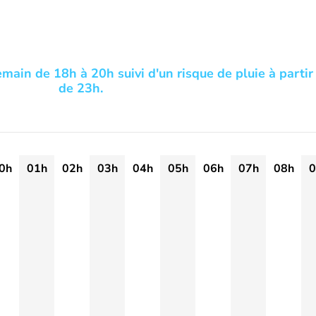
emain de 18h à 20h suivi d'un risque de pluie à partir
de 23h.
0h
01h
02h
03h
04h
05h
06h
07h
08h
0