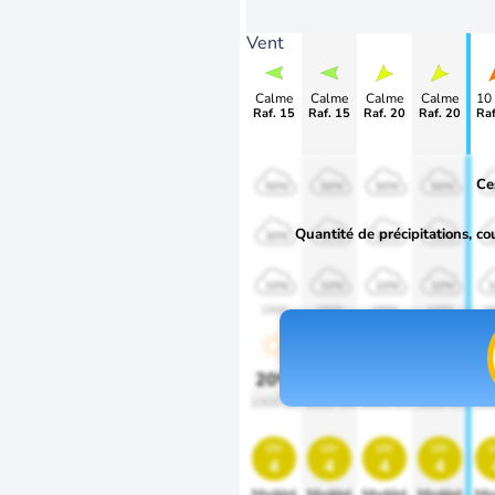
Vent
Calme
Calme
Calme
Calme
10
Raf. 15
Raf. 15
Raf. 20
Raf. 20
Raf
Ce
50%
50%
50%
50%
Quantité de précipitations, co
30%
30%
30%
30%
10%
10%
10%
10%
1900
1900
1900
1900
1
20%
20%
20%
20%
2
1000 lm
1000 lm
1000 lm
1000 lm
100
uv
uv
uv
uv
4
4
4
4
Modéré
Modéré
Modéré
Modéré
Mo