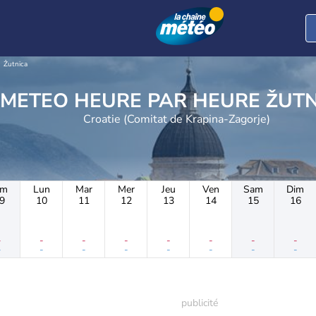
Žutnica
METEO HEURE PAR 
Croatie (Comitat de Krapina-Zagorje)
im
Lun
Mar
Mer
Jeu
Ven
Sam
Dim
9
10
11
12
13
14
15
16
-
-
-
-
-
-
-
-
-
-
-
-
-
-
-
-