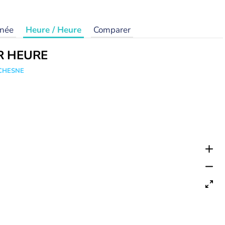
rnée
Heure / Heure
Comparer
R HEURE
UCHESNE