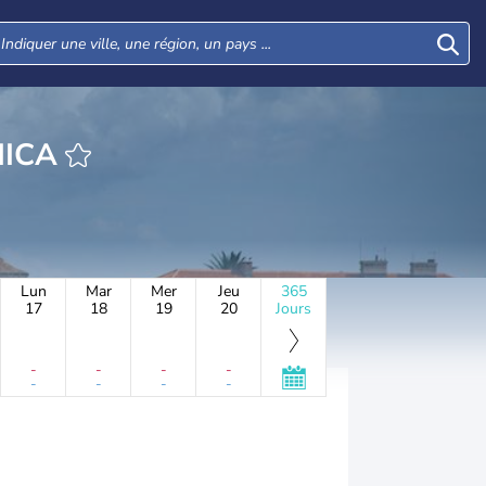
HEURE ŽUTNICA
Lun
Mar
Mer
Jeu
365
17
18
19
20
Jours
-
-
-
-
-
-
-
-