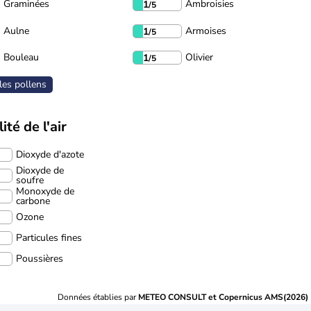
Graminées
Ambroisies
1
/5
Aulne
Armoises
1
/5
Bouleau
Olivier
1
/5
les pollens
ité de l'air
Dioxyde d'azote
Dioxyde de
soufre
Monoxyde de
carbone
Ozone
Particules fines
Poussières
Données établies par
METEO CONSULT et Copernicus AMS(2026)