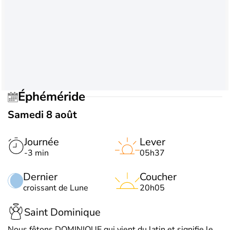
Éphéméride
Samedi 8 août
Journée
Lever
-3 min
05h37
Dernier
Coucher
croissant de Lune
20h05
Saint Dominique
Nous fêtons DOMINIQUE qui vient du latin et signifie le