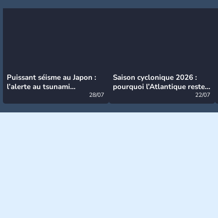
Puissant séisme au Japon :
Saison cyclonique 2026 :
l’alerte au tsunami
pourquoi l’Atlantique reste
désormais levée
28/07
très calme à ce stade ?
22/07