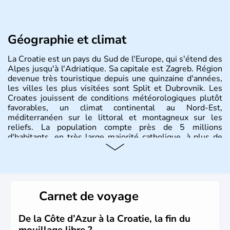
Géographie et climat
La Croatie est un pays du Sud de l'Europe, qui s'étend des
Alpes jusqu'à l'Adriatique. Sa capitale est Zagreb. Région
devenue très touristique depuis une quinzaine d'années,
les villes les plus visitées sont Split et Dubrovnik. Les
Croates jouissent de conditions météorologiques plutôt
favorables, un climat continental au Nord-Est,
méditerranéen sur le littoral et montagneux sur les
reliefs. La population compte près de 5 millions
d'habitants, en très large majorité catholique, à plus de
85%.
Histoire et administration
La
Croatie
est un pays du Sud de l’Europe, qui s’étend des
Carnet de voyage
Alpes jusqu’à l’Adriatique. Sa capitale est
Zagreb
. Région
devenue très touristique depuis une quinzaine d’années,
les villes les plus visitées s’appellent
Split
et
Dubrovnik
.
De la Côte d’Azur à la Croatie, la fin du
Plus de neuf millions de personnes transitent chaque