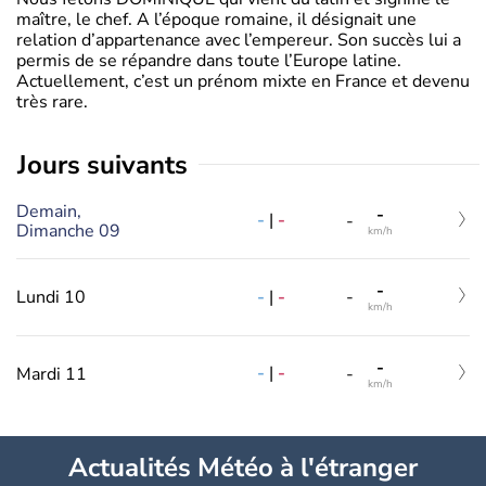
maître, le chef. A l’époque romaine, il désignait une
relation d’appartenance avec l’empereur. Son succès lui a
permis de se répandre dans toute l’Europe latine.
Actuellement, c’est un prénom mixte en France et devenu
très rare.
jours suivants
Demain,
-
-
|
-
-
Dimanche 09
km/h
-
-
|
-
Lundi 10
-
km/h
-
-
|
-
Mardi 11
-
km/h
Actualités Météo à l'étranger