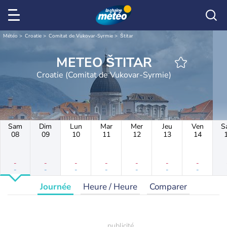
Météo
Croatie
Comitat de Vukovar-Syrmie
Štitar
METEO ŠTITAR
Croatie (Comitat de Vukovar-Syrmie)
Sam
Dim
Lun
Mar
Mer
Jeu
Ven
S
08
09
10
11
12
13
14
-
-
-
-
-
-
-
-
-
-
-
-
-
-
Journée
Heure / Heure
Comparer