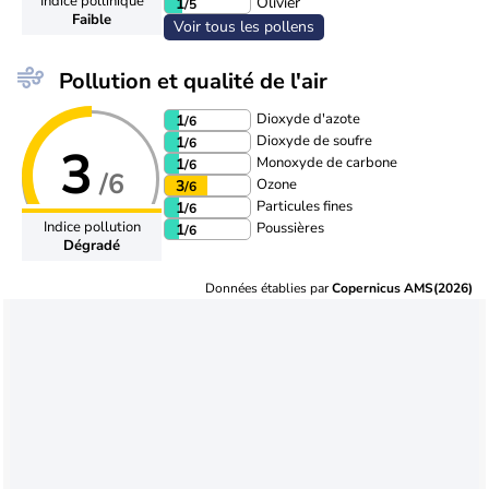
Indice pollinique
Olivier
1
/5
Faible
Voir tous les pollens
Pollution et qualité de l'air
Dioxyde d'azote
1
/6
Dioxyde de soufre
1
/6
3
Monoxyde de carbone
1
/6
/6
Ozone
3
/6
Particules fines
1
/6
Indice pollution
Poussières
1
/6
Dégradé
Données établies par
Copernicus AMS(2026)