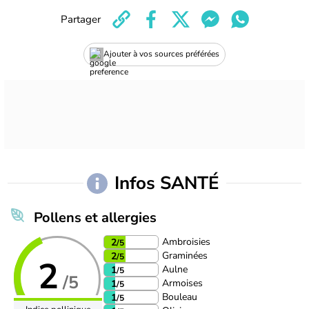
Partager
Ajouter à vos sources préférées
Infos SANTÉ
Pollens et allergies
Ambroisies
2
/5
Graminées
2
/5
2
Aulne
1
/5
/5
Armoises
1
/5
Bouleau
1
/5