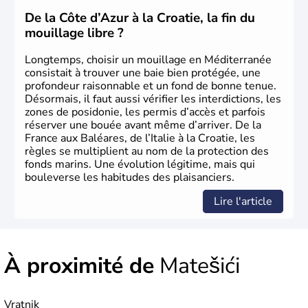
devenue très touristique depuis une quinzaine d’années,
les villes les plus visitées s’appellent
Split
et
Dubrovnik
.
De la Côte d’Azur à la Croatie, la fin du
Plus de neuf millions de personnes transitent chaque
mouillage libre ?
année par le pays.
Longtemps, choisir un mouillage en Méditerranée
consistait à trouver une baie bien protégée, une
profondeur raisonnable et un fond de bonne tenue.
Désormais, il faut aussi vérifier les interdictions, les
zones de posidonie, les permis d’accès et parfois
réserver une bouée avant même d’arriver. De la
France aux Baléares, de l’Italie à la Croatie, les
règles se multiplient au nom de la protection des
fonds marins. Une évolution légitime, mais qui
bouleverse les habitudes des plaisanciers.
Lire l'article
À proximité de
Matešići
Vratnik