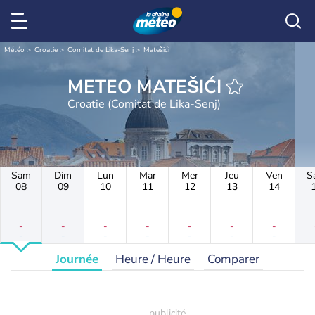
Météo
Croatie
Comitat de Lika-Senj
Matešići
METEO MATEŠIĆI
Croatie (Comitat de Lika-Senj)
Sam
Dim
Lun
Mar
Mer
Jeu
Ven
S
08
09
10
11
12
13
14
-
-
-
-
-
-
-
-
-
-
-
-
-
-
Journée
Heure / Heure
Comparer