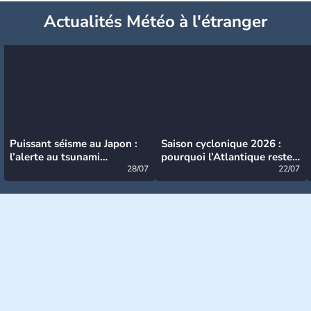
Actualités Météo à l'étranger
Puissant séisme au Japon :
Saison cyclonique 2026 :
l’alerte au tsunami
pourquoi l’Atlantique reste
désormais levée
28/07
très calme à ce stade ?
22/07