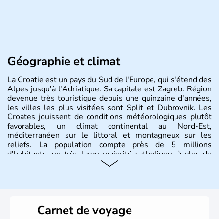
Géographie et climat
La Croatie est un pays du Sud de l'Europe, qui s'étend des
Alpes jusqu'à l'Adriatique. Sa capitale est Zagreb. Région
devenue très touristique depuis une quinzaine d'années,
les villes les plus visitées sont Split et Dubrovnik. Les
Croates jouissent de conditions météorologiques plutôt
favorables, un climat continental au Nord-Est,
méditerranéen sur le littoral et montagneux sur les
reliefs. La population compte près de 5 millions
d'habitants, en très large majorité catholique, à plus de
85%.
Histoire et administration
La
Croatie
est un pays du Sud de l’Europe, qui s’étend des
Carnet de voyage
Alpes jusqu’à l’Adriatique. Sa capitale est
Zagreb
. Région