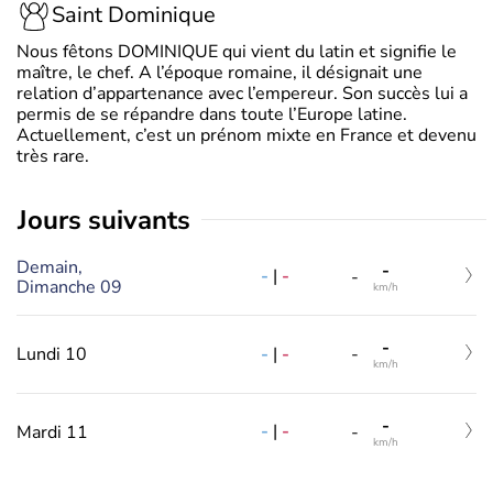
Saint Dominique
Nous fêtons DOMINIQUE qui vient du latin et signifie le
maître, le chef. A l’époque romaine, il désignait une
relation d’appartenance avec l’empereur. Son succès lui a
permis de se répandre dans toute l’Europe latine.
Actuellement, c’est un prénom mixte en France et devenu
très rare.
jours suivants
Demain,
-
-
|
-
-
Dimanche 09
km/h
-
-
|
-
Lundi 10
-
km/h
-
-
|
-
Mardi 11
-
km/h