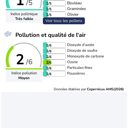
1
/5
Bouleau
1
/5
Graminées
1
/5
Indice pollinique
Olivier
1
/5
Très faible
Voir tous les pollens
Pollution et qualité de l'air
Dioxyde d'azote
1
/6
Dioxyde de soufre
1
/6
2
Monoxyde de carbone
1
/6
/6
Ozone
2
/6
Particules fines
1
/6
Indice pollution
Poussières
1
/6
Moyen
Données établies par
Copernicus AMS(2026)