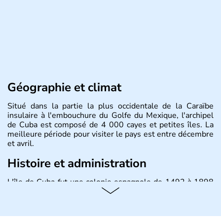
Géographie et climat
Situé dans la partie la plus occidentale de la Caraïbe
insulaire à l'embouchure du Golfe du Mexique, l'archipel
de Cuba est composé de 4 000 cayes et petites îles. La
meilleure période pour visiter le pays est entre décembre
et avril.
Histoire et administration
L'île de Cuba fut une colonie espagnole de 1492 à 1898
puis un Territoire des Etats-Unis jusqu'en 1902. Le 17
août 1961 Fidel Castro, durant l'épisode de la Baie des
Cochons, officialise le caractère socialiste du régime,
dirigé par le Parti communiste. Le pays est cependant