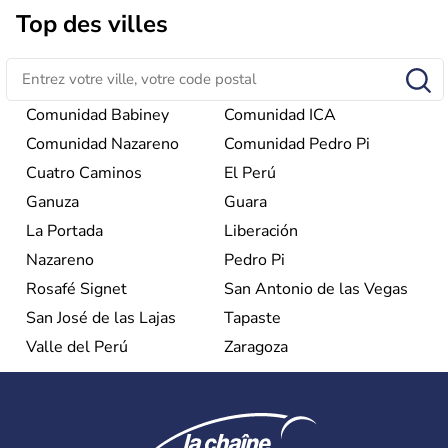
considéré comme une dictature par ses opposants.
Top des villes
Aujourd'hui, l'embargo américain a été assoupli et le
tourisme bat son plein à Cuba.
Comunidad Babiney
Comunidad ICA
Comunidad Nazareno
Comunidad Pedro Pi
Cuatro Caminos
El Perú
Ganuza
Guara
La Portada
Liberación
Nazareno
Pedro Pi
Rosafé Signet
San Antonio de las Vegas
San José de las Lajas
Tapaste
Valle del Perú
Zaragoza