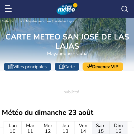
Météo
Cuba
Mayabeque
San José de las Lajas
CARTE METEO SAN JOSÉ DE LAS
LAJAS
Mayabeque - Cuba
Villes principales
Carte
Devenez VIP
Météo du
dimanche 23 août
Lun
Mar
Mer
Jeu
Ven
Sam
Dim
10
11
12
13
14
15
16