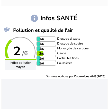
Infos SANTÉ
Pollution et qualité de l'air
Dioxyde d'azote
1
/6
Dioxyde de soufre
1
/6
2
Monoxyde de carbone
1
/6
/6
Ozone
2
/6
Particules fines
1
/6
Indice pollution
Poussières
1
/6
Moyen
Données établies par
Copernicus AMS(2026)