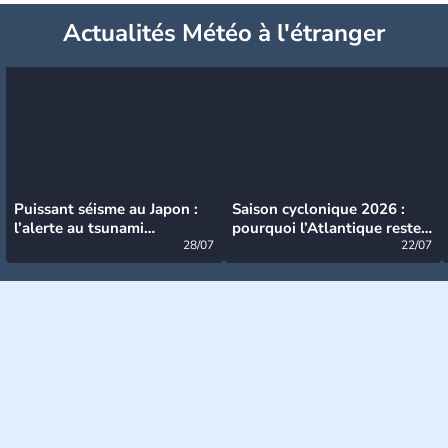
Actualités Météo à l'étranger
Puissant séisme au Japon :
Saison cyclonique 2026 :
l’alerte au tsunami
pourquoi l’Atlantique reste
désormais levée
28/07
très calme à ce stade ?
22/07