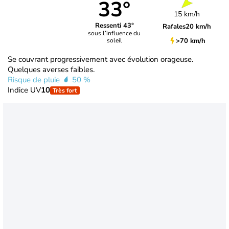
33°
15 km/h
Ressenti 43°
Rafales
20 km/h
sous l’influence du
>70 km/h
soleil
Se couvrant progressivement avec évolution orageuse.
Quelques averses faibles.
Risque de pluie
50 %
Indice UV
10
Très fort