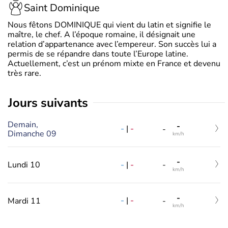
Saint Dominique
Nous fêtons DOMINIQUE qui vient du latin et signifie le
maître, le chef. A l’époque romaine, il désignait une
relation d’appartenance avec l’empereur. Son succès lui a
permis de se répandre dans toute l’Europe latine.
Actuellement, c’est un prénom mixte en France et devenu
très rare.
jours suivants
Demain,
-
-
|
-
-
Dimanche 09
km/h
-
-
|
-
Lundi 10
-
km/h
-
-
|
-
Mardi 11
-
km/h