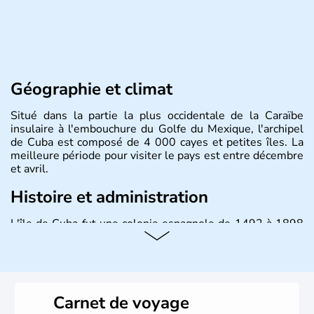
Géographie et climat
Situé dans la partie la plus occidentale de la Caraïbe
insulaire à l'embouchure du Golfe du Mexique, l'archipel
de Cuba est composé de 4 000 cayes et petites îles. La
meilleure période pour visiter le pays est entre décembre
et avril.
Histoire et administration
L'île de Cuba fut une colonie espagnole de 1492 à 1898
puis un Territoire des Etats-Unis jusqu'en 1902. Le 17
août 1961 Fidel Castro, durant l'épisode de la Baie des
Cochons, officialise le caractère socialiste du régime,
dirigé par le Parti communiste. Le pays est cependant
considéré comme une dictature par ses opposants.
Carnet de voyage
Aujourd'hui, l'embargo américain a été assoupli et le