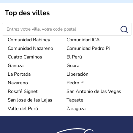
dirigé par le Parti communiste. Le pays est cependant
considéré comme une dictature par ses opposants.
Top des villes
Aujourd'hui, l'embargo américain a été assoupli et le
tourisme bat son plein à Cuba.
Comunidad Babiney
Comunidad ICA
Comunidad Nazareno
Comunidad Pedro Pi
Cuatro Caminos
El Perú
Ganuza
Guara
La Portada
Liberación
Nazareno
Pedro Pi
Rosafé Signet
San Antonio de las Vegas
San José de las Lajas
Tapaste
Valle del Perú
Zaragoza