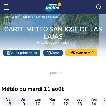
Météo
Cuba
Mayabeque
San José de las Lajas
CARTE METEO SAN JOSÉ DE LAS
LAJAS
Mayabeque - Cuba
Villes principales
Carte
Devenez VIP
Météo du
mardi 11 août
Sam
Dim
Lun
Mar
Mer
Jeu
Ven
8
9
10
11
12
13
14