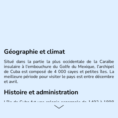
Géographie et climat
Situé dans la partie la plus occidentale de la Caraïbe
insulaire à l'embouchure du Golfe du Mexique, l'archipel
de Cuba est composé de 4 000 cayes et petites îles. La
meilleure période pour visiter le pays est entre décembre
et avril.
Histoire et administration
L'île de Cuba fut une colonie espagnole de 1492 à 1898
puis un Territoire des Etats-Unis jusqu'en 1902. Le 17
août 1961 Fidel Castro, durant l'épisode de la Baie des
Cochons, officialise le caractère socialiste du régime,