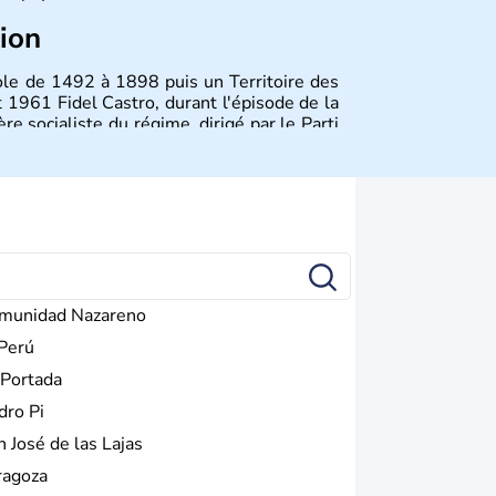
tion
ole de 1492 à 1898 puis un Territoire des
 1961 Fidel Castro, durant l'épisode de la
ère socialiste du régime, dirigé par le Parti
 considéré comme une dictature par ses
éricain a été assoupli et le tourisme bat
munidad Nazareno
 Perú
 Portada
dro Pi
n José de las Lajas
ragoza