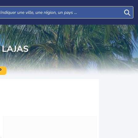
 LAJAS
P
Mar
Mer
Jeu
Ven