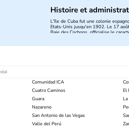
Histoire et administra
L'île de Cuba fut une colonie espagn
Etats-Unis jusqu'en 1902. Le 17 août
Baie des Cochons, officialise le caract
communiste. Le pays est cependant
opposants. Aujourd'hui, l'embargo am
son plein à Cuba.
Comunidad ICA
Co
Cuatro Caminos
El
Guara
La
Nazareno
Pe
San Antonio de las Vegas
Sa
Valle del Perú
Za