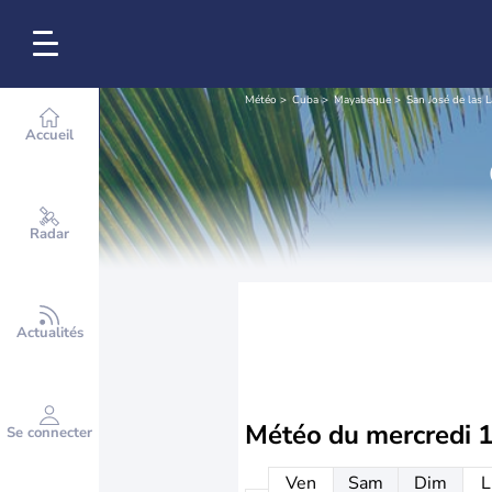
Météo
Cuba
Mayabeque
San José de las L
Accueil
Radar
Actualités
Météo du
mercredi 
Se connecter
Ven
Sam
Dim
L