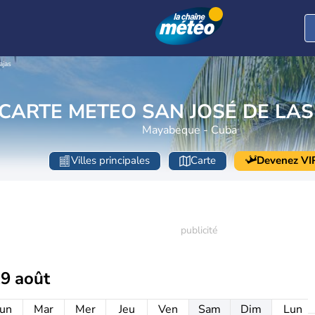
ajas
CARTE METEO SAN JOSÉ DE LAS
Mayabeque - Cuba
Villes principales
Carte
Devenez VI
19 août
un
Mar
Mer
Jeu
Ven
Sam
Dim
Lun