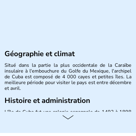
Géographie et climat
Situé dans la partie la plus occidentale de la Caraïbe
insulaire à l'embouchure du Golfe du Mexique, l'archipel
de Cuba est composé de 4 000 cayes et petites îles. La
meilleure période pour visiter le pays est entre décembre
et avril.
Histoire et administration
L'île de Cuba fut une colonie espagnole de 1492 à 1898
puis un Territoire des Etats-Unis jusqu'en 1902. Le 17
août 1961 Fidel Castro, durant l'épisode de la Baie des
Cochons, officialise le caractère socialiste du régime,
dirigé par le Parti communiste. Le pays est cependant