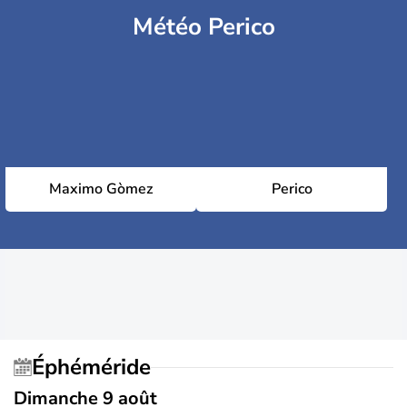
Météo Perico
Maximo Gòmez
Perico
Éphéméride
Dimanche 9 août