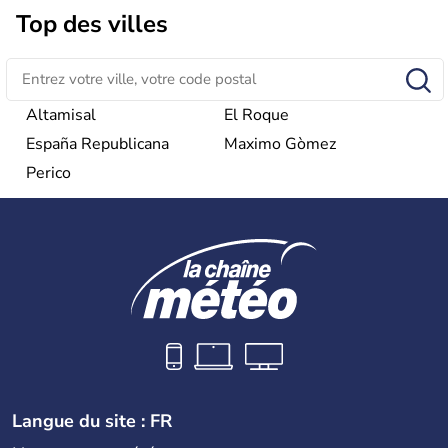
considéré comme une dictature par ses opposants.
Top des villes
Aujourd'hui, l'embargo américain a été assoupli et le
tourisme bat son plein à Cuba.
Altamisal
El Roque
España Republicana
Maximo Gòmez
Perico
Langue du site : FR