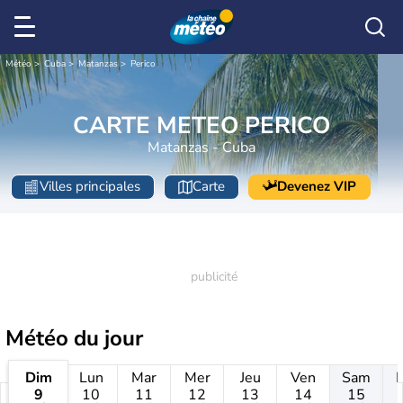
Météo
Cuba
Matanzas
Perico
CARTE METEO PERICO
Matanzas - Cuba
Villes principales
Carte
Devenez VIP
Météo
du jour
Dim
Lun
Mar
Mer
Jeu
Ven
Sam
9
10
11
12
13
14
15